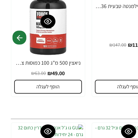
נוזל כלורופילמנטה טבעית 136 מ"ג תחולה 473 מ"ל - מבית Force Factor
₪11
₪147.00
ניאצין 500 מ"ג 100 כמוסות צמחיות - מבית Force Factor
-22%
₪49.00
₪63.00
וסף לעגלה
הוסף לעגלה