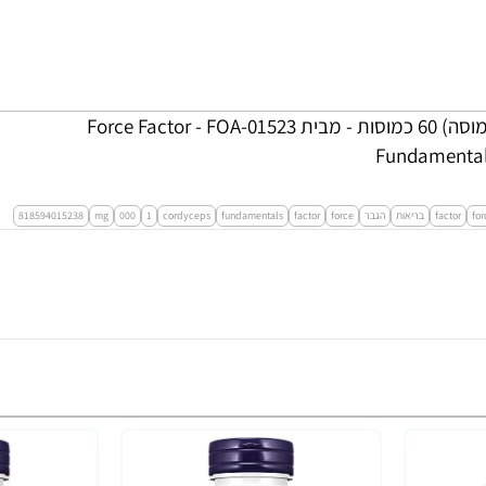
Fundamentals פטריות קורדיספס 1,000 מ“ג (500 מ“ג לכמוסה) 60 כמוסות - מבית Force Factor - FOA-01523
for
factor
בריאות
הגבר
force
factor‏
fundamentals
cordyceps
1
000
mg
818594015238