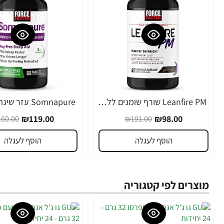
Leanfire PM שורף שומנים ללילה 60 כמוסות צמחיות - מבית Force Factor
-26%
-49%
₪119.00
₪98.00
60.00
₪191.00
הוסף לעגלה
הוסף לעגלה
מוצרים לפי קטגוריה