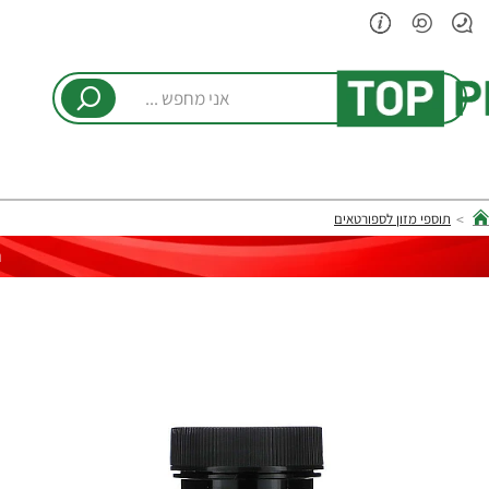
אני
מחפש
...
תוספי מזון לספורטאים
hom
ר