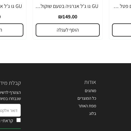
GU גו ג'ל אנרגיה בטעם פטל שחור 32 גרם - 24 יחידות
GU גו ג'ל אנרגיה בטעם שוקולד 32 גרם - 24 יחידות
0
₪149.00
הוסף לעגלה
ה
אודות
קבלת מידע
מותגים
הצטרף לרשימת
כל המוצרים
שנבחרו במיו
מפת האתר
דואר
בלוג
אלקטרוני
קראתי ו