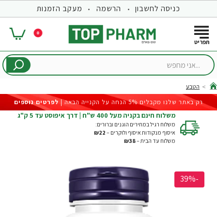
כניסה לחשבון
הרשמה
מעקב הזמנות
0
...אני
מחפש
הטבע
hom
רק באתר שלנו מקבלים 5% הנחה על הקנייה הבאה |
לפרטים נוספים
משלוח חינם בקניה מעל 400 ש"ח | דרך איפוסט עד 5 ק"ג
משלוח רגיל במחירים הוגנים וברורים:
איסוף מנקודות איסוף ולוקרים –
₪22
משלוח עד הבית –
₪38
-39%