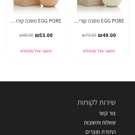
EGG PORE מסכה קוריאנית לניקוי ראשים שחורים 30 גרם - מבית Tony Moly
EGG PORE מסכה קירור לכיווץ נקבוביות 30 גרם - מבית Tony Moly
₪53.00
₪49.00
₪80.00
₪70.00
שירות לקוחות
צור קשר
שאלות ותשובות
החזרת מוצרים