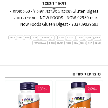
תיאור המוצר
Gluten Digest תמיכה במערכת העיכול - 60 כמוסות -
מבית NOW FOODS - NOW-02959 - תוספי התזונה -
Now Foods Gluten Digest - 733739029591
gluten
digest
תמיכה
במערכת
העיכול
-
60
כמוסות
-
מבית
now
foods
תוספי
התזונה
now
foods
now
foods
gluten
digest
733739029591
מוצרים קשורים
-13%
-26%