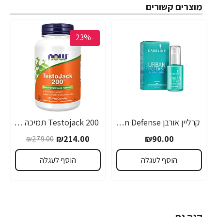
מוצרים קשורים
-23%
קרליין אורבן Urban Defense סרום לעור פנים 30 מ"ל - מבית CARELINE
Testojack 200 תמיכה בטסטוסטרון 200 מ"ג 120 כמוסות - מבית NOW FOODS
₪214.00
₪90.00
₪279.00
הוסף לעגלה
הוסף לעגלה
קנה גם