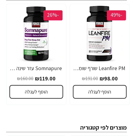
-26%
-49%
Leanfire PM שורף שומנים ללילה 60 כמוסות צמחיות - מבית Force Factor
Somnapure עזר שינה טבעי 60 טבליות - מבית Force Factor
₪119.00
₪98.00
₪160.00
₪191.00
הוסף לעגלה
הוסף לעגלה
מוצרים לפי קטגוריה