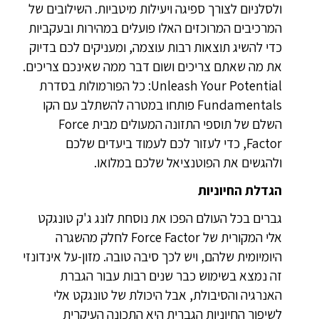
ולסלניום לצורך ספיגה ויעילות מיטביות. השילובים של
המרכיבים המרוכזים האלו פועלים במהירות ובעקביות
כדי להשיג תוצאות רבות עוצמה, ומעניקים לכם בדיוק
את מה שאתם צריכים ושום דבר ממה שאינכם צריכים.
Unleash Your Potential: כל הפורמולות בסדרת
Fundamentals פותחו במטרה להשתלב עם הקו
השלם של תוספי התזונה המעולים מבית Force
Factor, כדי לעזור לכם לעמוד ביעדים שלכם
ולהגשים את הפוטנציאל שלכם במלואו.
הגדלת החיוניות
גברים בכל העולם הפכו את נוסחת לונג ג'ק טונגקט
אלי המקורית של Force Factor לחלק מהשגרה
היומיומית שלהם, ויש לכך סיבה טובה. מזון-על אינדונזי
זה נמצא בשימוש כבר שנים רבות עבור הגברת
האנרגיה והסיבולת, אבל היכולת של טונגקט אלי
לשיפור החיוניות הגברית היא התכונה העיקרית