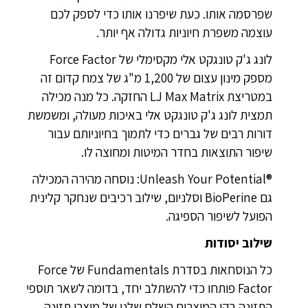
שפרסמה אותו. כעת שיפרנו אותו כדי לספק לכם
עוצמה משפרת חיוניות גדולה אף יותר.
לונג ג'ק טונגקט אלי מקסימלי של Force Factor‎
מספק מינון עצום של 1,200 מ"ג של צמח קדום זה
במטריצת LJ Max Matrix החזקה. כל מנה מכילה
תמצית לונג ג'ק טונגקט אלי באיכות מעולה, ומשמשת
דורות רבים של גברים כדי לתמוך בחיוניותם עבור
שיפור התוצאות בחדר המיטות ומחוצה לו.
®Unleash Your Potential: נוסחה מהירה המכילה
גם BioPerine וסלניום, שילוב רכיבים שנחקר קלינית
הפועל לשיפור הספיגה.
שילוב יסודות
כל הנוסחאות בסדרת Fundamentals של Force
Factor פותחו כדי להשתלב יחד, בדומה לשאר תוספי
התזונה בקו המוצרים השלם שלנו של מוצרי תזונה