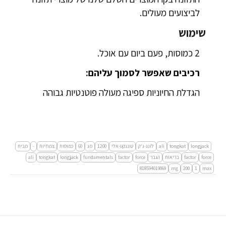
לביצועים מעולים.
שימוש
2 כמוסות, פעם ביום עם אוכל.
רכיבים שאפשר לסמוך עליהם:
הגדלת החיוניות ספיגה מעולה פוטנטיות גבוהה
longjack
tongkat
ali
לונג-ג'ק
טונגקט-אלי
1200
מג
60
כמוסות
צמחיות
-
מבית
force
factor
בריאות
הגבר
force
factor‏
fundamentals
longjack
tongkat
ali
818594019069
mg
200
1
max