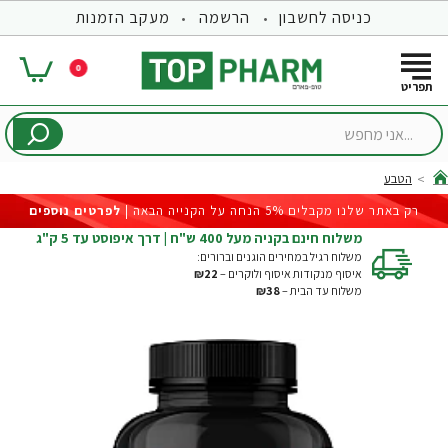
כניסה לחשבון
הרשמה
מעקב הזמנות
0
...אני
מחפש
הטבע
hom
רק באתר שלנו מקבלים 5% הנחה על הקנייה הבאה |
לפרטים נוספים
משלוח חינם בקניה מעל 400 ש"ח | דרך איפוסט עד 5 ק"ג
משלוח רגיל במחירים הוגנים וברורים:
איסוף מנקודות איסוף ולוקרים –
₪22
משלוח עד הבית –
₪38
-23%