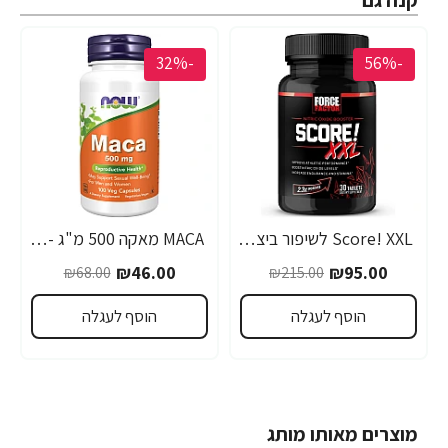
-32%
-56%
Score! XXL לשיפור ביצועי הגבר 30 טבליות - מבית Force Factor
MACA מאקה 500 מ"ג - 100 כמוסות - מבית NOW FOODS
₪46.00
₪95.00
₪68.00
₪215.00
הוסף לעגלה
הוסף לעגלה
מוצרים מאותו מותג