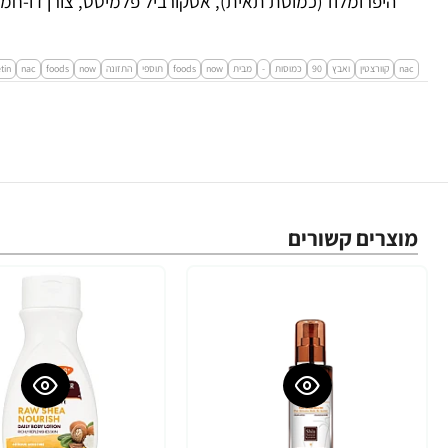
היפרומלוז (כמוסת תאית), אסקורביל פלמיטט, צורן דו-חמצנ
nac
קוורצטין
ואבץ
90
כמוסות
-
מבית
now
foods
תוספי
התזונה
now
foods
nac
tin
מוצרים קשורים