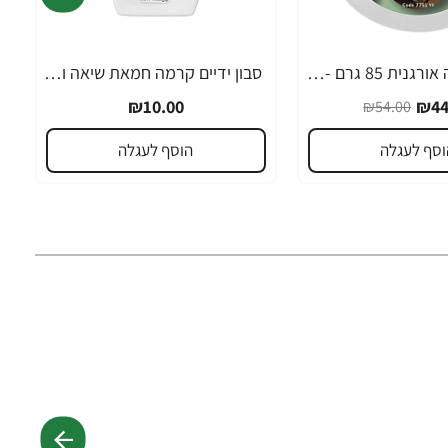
חמאת שיאה אורגנית 85 גרם - מבית NOW FOODS
סבון ידיים קרמה חמאת שיאה וקוקוי 300 מ"ל - מבית Crema
₪10.00
₪44
₪54.00
וסף לעגלה
הוסף לעגלה