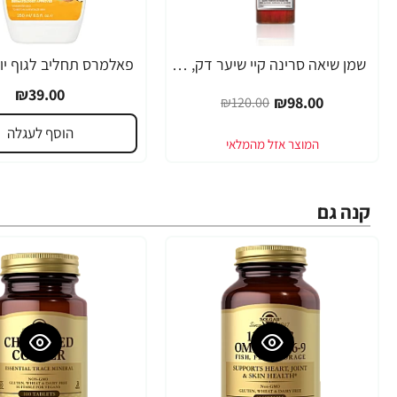
שמן שיאה סרינה קיי שיער דק, יבש, דליל וחלש Volume Lift - מבית Saryna Key
-18%
₪39.00
₪98.00
₪120.00
הוסף לעגלה
קנה גם