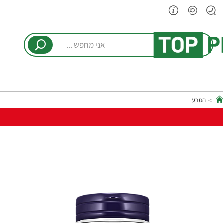
אני
מחפש
...
הטבע
hom
ר