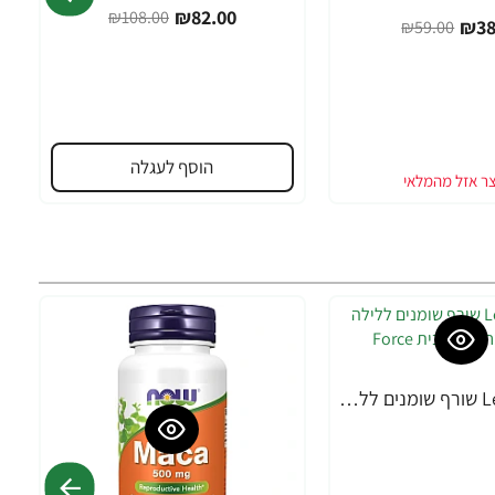
₪82.00
₪108.00
₪38
₪59.00
הוסף לעגלה
Leanfire PM שורף שומנים ללילה 60 כמוסות צמחיות - מבית Force Factor