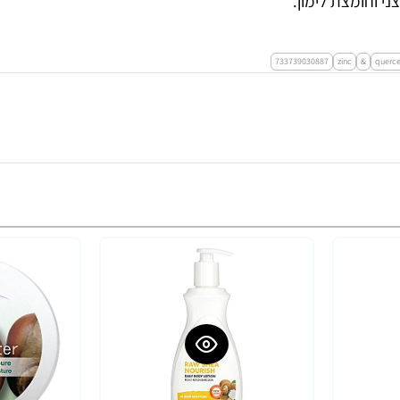
י וחומצת לימון.
733739030887
zinc
&
querce