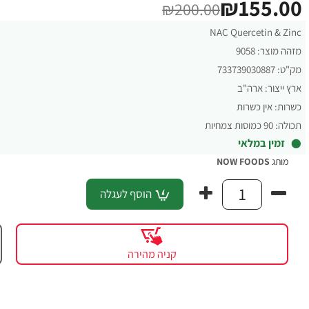
₪155.00
₪200.00
NAC Quercetin & Zinc
מזהה מוצר:
9058
מק"ט:
733739030887
ארץ ייצור:
ארה"ב
כשרות:
אין כשרות
תכולה:
90 כמוסות צמחיות
זמין במלאי
מותג
NOW FOODS
הוסף לעגלה
קניה מהירה