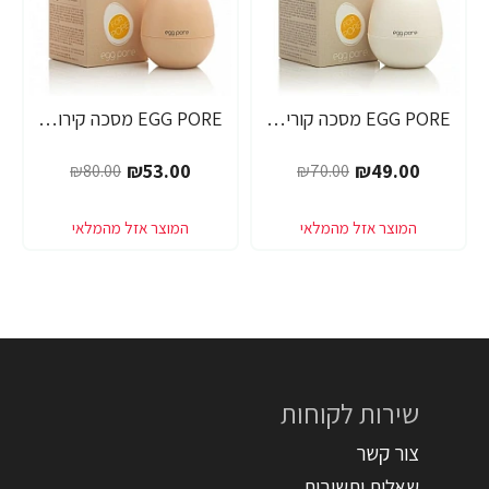
EGG PORE מסכה קוריאנית לניקוי ראשים שחורים 30 גרם - מבית Tony Moly
EGG PORE מסכה קירור לכיווץ נקבוביות 30 גרם - מבית Tony Moly
-34%
-30%
₪53.00
₪49.00
₪80.00
₪70.00
שירות לקוחות
צור קשר
שאלות ותשובות