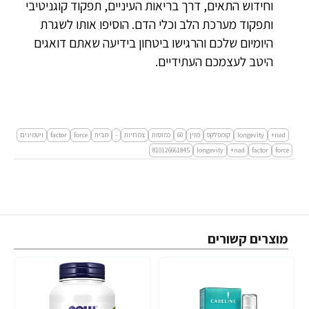
וחידוש התאים, דרך בריאות העיניים, תפקוד קוגניטיבי
ותפקוד מערכת הלב וכלי הדם. הוסיפו אותו לשגרת
היומיום שלכם והרגישו ביטחון בידיעה שאתם דואגים
היטב לעצמכם העתידיים.
nad+
longevity
קומפלקס
מזין
60
כמוסות
צמחיות
-
מבית
force
factor
ויטמינים
force
factor‏
nad+
longevity
810126661845
מוצרים קשורים