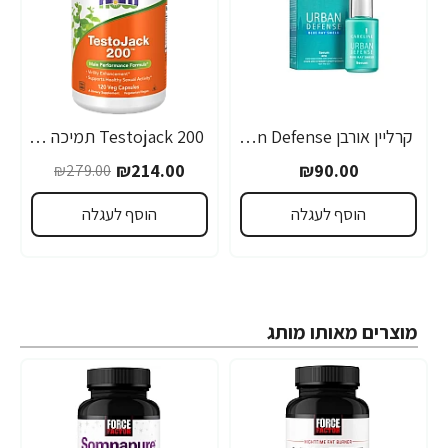
קרליין אורבן Urban Defense סרום לעור פנים 30 מ"ל - מבית CARELINE
Testojack 200 תמיכה בטסטוסטרון 200 מ"ג 120 כמוסות - מבית NOW FOODS
-23%
₪214.00
₪90.00
₪279.00
הוסף לעגלה
הוסף לעגלה
מוצרים מאותו מותג