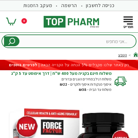
כניסה לחשבון
הרשמה
מעקב הזמנות
0
...אני
מחפש
הטבע
hom
רק באתר שלנו מקבלים 5% הנחה על הקנייה הבאה |
לפרטים נוספים
משלוח חינם בקניה מעל 400 ש"ח | דרך איפוסט עד 5 ק"ג
משלוח רגיל במחירים הוגנים וברורים:
איסוף מנקודות איסוף ולוקרים –
₪22
משלוח עד הבית –
₪38