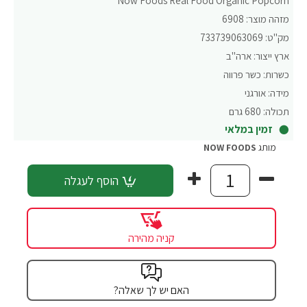
Now Foods Real Food Organic Popcorn
מזהה מוצר:
6908
מק"ט:
733739063069
ארץ ייצור:
ארה"ב
כשרות:
כשר פרווה
מידה:
אורגני
תכולה:
680 גרם
זמין במלאי
מותג
NOW FOODS
הוסף לעגלה
קניה מהירה
האם יש לך שאלה?