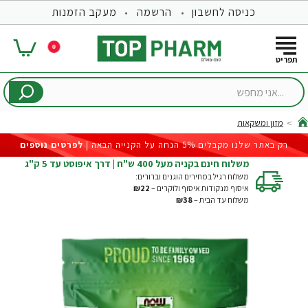
כניסה לחשבון
הרשמה
מעקב הזמנות
0
...אני
מחפש
מזון ומשקאות
hom
רק באתר שלנו מקבלים 5% הנחה על הקנייה הבאה |
לפרטים נוספים
משלוח חינם בקניה מעל 400 ש"ח | דרך איפוסט עד 5 ק"ג
משלוח רגיל במחירים הוגנים וברורים:
איסוף מנקודות איסוף ולוקרים –
₪22
משלוח עד הבית –
₪38