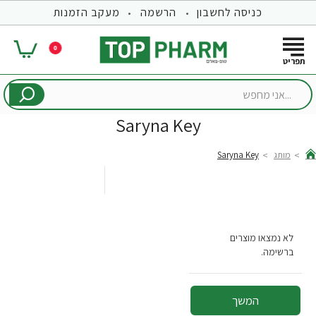
כניסה לחשבון
הרשמה
מעקב הזמנות
0
...אני
מחפש
Saryna Key
מותג
Saryna Key
hom
לא נמצאו מוצרים
ברשימה.
המשך