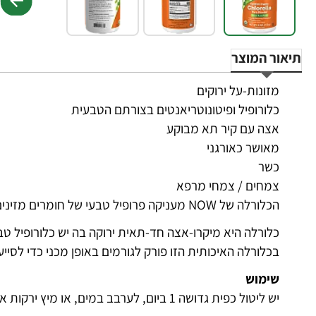
תיאור המוצר
מזונות-על ירוקים
כלורופיל ופיטונוטריאנטים בצורתם הטבעית
אצה עם קיר תא מבוקע
מאושר כאורגני
כשר
צמחים / צמחי מרפא
הכלורלה של NOW מעניקה פרופיל טבעי של חומרים מזינים המצויים במזונות מלאים אמיתיים.
כלורלה היא מיקרו-אצה חד-תאית ירוקה בה יש כלורופיל טב
בכלורלה האיכותית הזו פורק לגורמים באופן מכני כדי לסייע 
שימוש
יש ליטול כפית גדושה 1 ביום, לערבב במים, או מיץ ירקות או פירות.