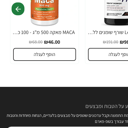
Leanfire PM שורף שומנים ללילה 60 כמוסות צמחיות - מבית Force Factor
MACA מאקה 500 מ"ג - 100 כמוסות - מבית NOW FOODS
-32%
₪46.00
₪98
₪68.00
₪191.00
וסף לעגלה
הוסף לעגלה
 על הטבות ומבצעים
 התפוצה וקבל עדכונים שוטפים על מבצעים בלעדיים, הנחות מיוחדות והטבות
חד עבורך בטופ-פארם