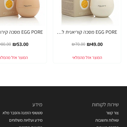
EGG PORE מסכה קוריאנית לניקוי ראשים שחורים 30 גרם - מבית Tony Moly
-34%
-30%
₪53.00
₪49.00
80.00
₪70.00
שירות לקוחות
מידע
צור קשר
סטטוסי הזמנה והסבר מלא
שאלות ותשובות
מידע ועלויות משלוחים