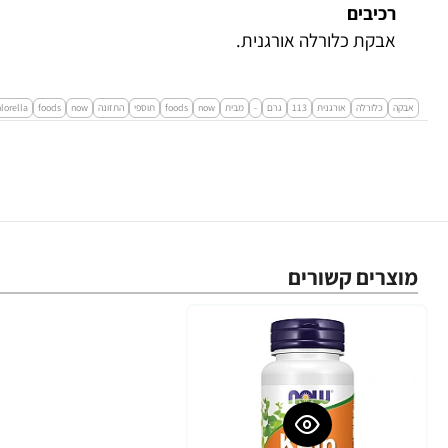
רכיבים
אבקת כלורלה אורגנית.
אבקה
כלורלה
אורגנית
113
גרם
-
מבית
now
foods
תוספי
התזונה
now
foods
lorella
מוצרים קשורים