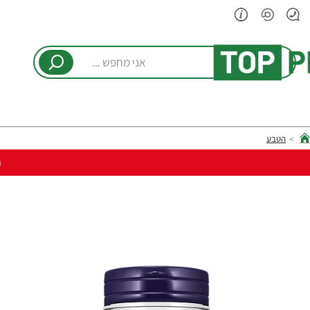
אני
מחפש
...
הטבע
hom
ר