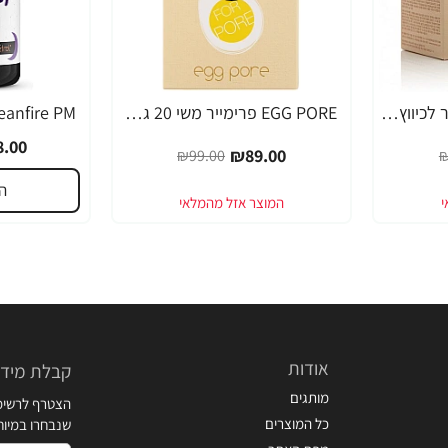
EGG PORE מסכה קירור לכיווץ נקבוביות 30 גרם - מבית Tony Moly
EGG PORE פרימייר משי 20 גרם - מבית Tony Moly
-49%
-10%
.00
₪89.00
₪99.00
₪
ה
אודות
קבלת מידע
מותגים
הצטרף לרשימת
כל המוצרים
שנבחרו במיו