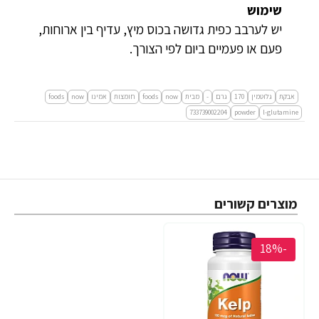
שימוש
יש לערבב כפית גדושה בכוס מיץ, עדיף בין ארוחות,
פעם או פעמיים ביום לפי הצורך.
אבקת
גלוטמין
170
גרם
-
מבית
now
foods
חומצות
אמינו
now
foods
733739002204
powder
l-glutamine
מוצרים קשורים
-18%