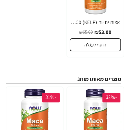
אצות ים יוד (KELP) 150 מק"ג - 200 טבליות - מבית NOW FOODS
₪53.00
₪65.00
הוסף לעגלה
מוצרים מאותו מותג
-31%
-32%