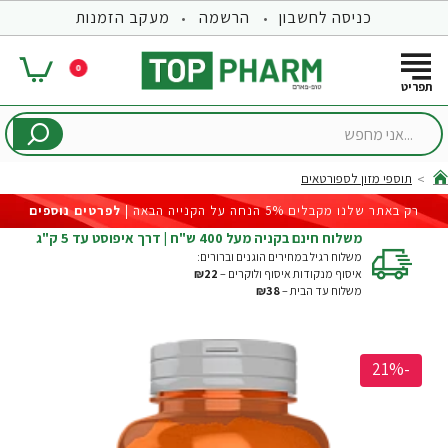
כניסה לחשבון
הרשמה
מעקב הזמנות
0
...אני
מחפש
תוספי מזון לספורטאים
hom
רק באתר שלנו מקבלים 5% הנחה על הקנייה הבאה |
לפרטים נוספים
משלוח חינם בקניה מעל 400 ש"ח | דרך איפוסט עד 5 ק"ג
משלוח רגיל במחירים הוגנים וברורים:
איסוף מנקודות איסוף ולוקרים –
₪22
משלוח עד הבית –
₪38
-21%