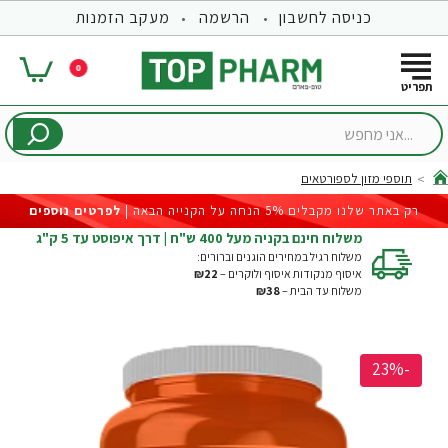
כניסה לחשבון
הרשמה
מעקב הזמנות
0
...אני
מחפש
תוספי מזון לספורטאים
hom
רק באתר שלנו מקבלים 5% הנחה על הקנייה הבאה |
לפרטים נוספים
משלוח חינם בקניה מעל 400 ש"ח | דרך איפוסט עד 5 ק"ג
משלוח רגיל במחירים הוגנים וברורים:
איסוף מנקודות איסוף ולוקרים –
₪22
משלוח עד הבית –
₪38
-23%