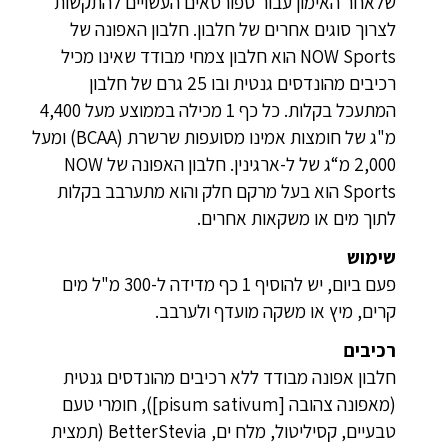
שלאחר האימון עבור ספורטאים העשויים להתקשות
לצרוך סוגים אחרים של חלבון. חלבון האפונה של
NOW Sports הוא חלבון צמחי מבודד שאינו מכיל
רכיבים מהונדסים גנטית ובו 25 גרם של חלבון
המתעכל בקלות. כל כף 1 מכילה בממוצע מעל 4,400
מ"ג של חומצות אמינו מסועפות שרשרת (BCAA) ומעל
2,000 מ“ג של ל-ארגינין. חלבון האפונה של NOW
Sports הוא בעל מרקם חלק והוא מתערבב בקלות
לתוך מים או משקאות אחרים.
שימוש
פעם ביום, יש להוסיף 1 כף מדידה ל-300 מ"ל מים
קרים, מיץ או משקה מועדף ולערבב.
רכיבים
חלבון אפונה מבודד ללא רכיבים מהונדסים גנטית
(מאפונה צהובה [pisum sativum]), חומרי טעם
טבעיים, קסיליטול, מלח ים, BetterStevia (תמצית