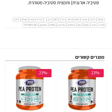
סטיביה אורגנית) ותמצית סטיביה מטוהרת.
אבקת
חלבון
אפונה
בטעם
טופי
ווניל
907
גרם
-
מבית
now
foods
חלבון
טבעוני
now
foods
pea
protein
vanilla
toffee
powder
733739021342
מוצרים קשורים
-23%
-23%