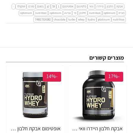
אבקת
חלבון
היידרו
וואי
פלטינום
אופטימום
1
59
קג
בטעם
טורבו
שוקולד
-
מבית
optimum
nutrition
חלבון
מי
גבינה
optimum
nutrition
optimum
748927026382
chocolate
turbo
whey
hydro
platinum
nutrition
מוצרים קשורים
-14%
-17%
אבקת חלבון היידרו וואי פלטינום אופטימום 1.59 ק"ג בטעם שוקולד חמאת בוטנים - מבית Optimum Nutrition
אופטימום אבקת חלבון היידרו וואי פלטינום 795 גרם בטעם טורבו שוקולד - מבית Optimum Nutrition