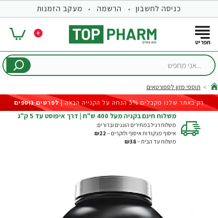
כניסה לחשבון
הרשמה
מעקב הזמנות
0
...אני
מחפש
תוספי מזון לספורטאים
hom
רק באתר שלנו מקבלים 5% הנחה על הקנייה הבאה |
לפרטים נוספים
משלוח חינם בקניה מעל 400 ש"ח | דרך איפוסט עד 5 ק"ג
משלוח רגיל במחירים הוגנים וברורים:
איסוף מנקודות איסוף ולוקרים –
₪22
משלוח עד הבית –
₪38
-17%