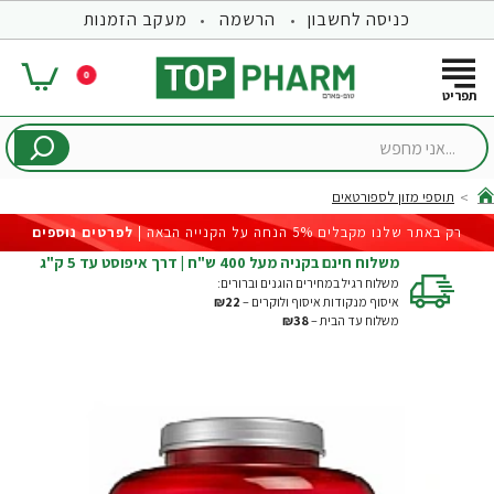
כניסה לחשבון
הרשמה
מעקב הזמנות
0
...אני
מחפש
תוספי מזון לספורטאים
hom
רק באתר שלנו מקבלים 5% הנחה על הקנייה הבאה |
לפרטים נוספים
משלוח חינם בקניה מעל 400 ש"ח | דרך איפוסט עד 5 ק"ג
משלוח רגיל במחירים הוגנים וברורים:
איסוף מנקודות איסוף ולוקרים –
₪22
משלוח עד הבית –
₪38