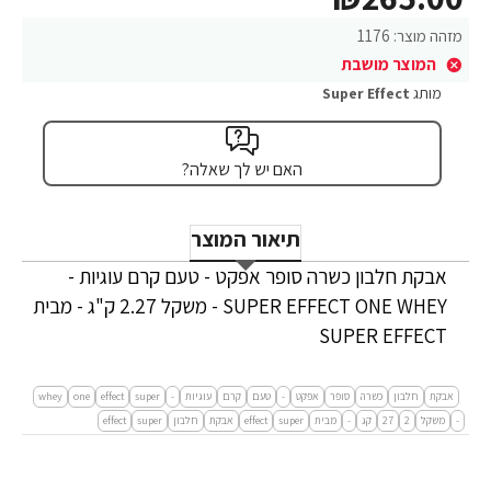
מזהה מוצר:
1176
המוצר מושבת
מותג
Super Effect
האם יש לך שאלה?
תיאור המוצר
אבקת חלבון כשרה סופר אפקט - טעם קרם עוגיות -
SUPER EFFECT ONE WHEY - משקל 2.27 ק"ג - מבית
SUPER EFFECT
אבקת
חלבון
כשרה
סופר
אפקט
-
טעם
קרם
עוגיות
-
super
effect
one
whey
-
משקל
2
27
קג
-
מבית
super
effect
אבקת
חלבון
super
effect