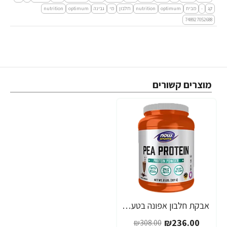
קג
-
מבית
optimum
nutrition
חלבון
מי
גבינה
optimum
nutrition
748927052688
מוצרים קשורים
אבקת חלבון אפונה בטעם שוקולד 907 גרם - מבית NOW FOODS
-23%
₪236.00
₪308.00