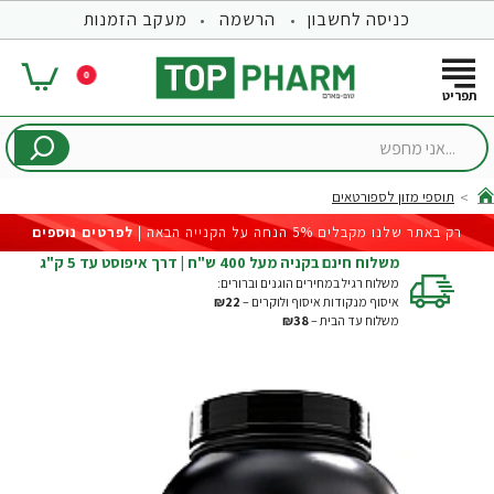
כניסה לחשבון
הרשמה
מעקב הזמנות
0
...אני
מחפש
תוספי מזון לספורטאים
hom
רק באתר שלנו מקבלים 5% הנחה על הקנייה הבאה |
לפרטים נוספים
משלוח חינם בקניה מעל 400 ש"ח | דרך איפוסט עד 5 ק"ג
משלוח רגיל במחירים הוגנים וברורים:
איסוף מנקודות איסוף ולוקרים –
₪22
משלוח עד הבית –
₪38