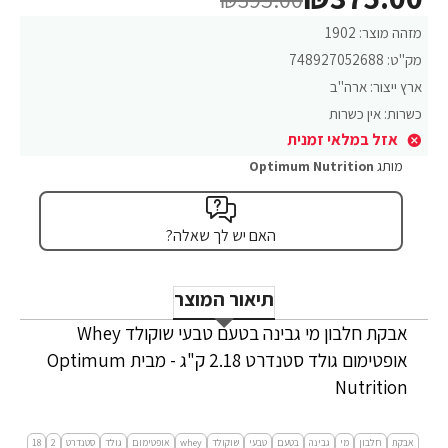
מזהה מוצר:
1902
מק"ט:
748927052688
ארץ ייצור:
ארה"ב
כשרות:
אין כשרות
אזל במלאי זמנית
מותג
Optimum Nutrition
האם יש לך שאלה?
תיאור המוצר
אבקת חלבון מי גבינה בטעם טבעי שוקולד Whey
אופטימום גולד סטנדרט 2.18 ק"ג - מבית Optimum
Nutrition
אבקת
חלבון
מי
גבינה
בטעם
טבעי
שוקולד
whey
אופטימום
גולד
סטנדרט
2
18