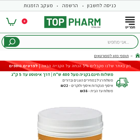
כניסה לחשבון
הרשמה
מעקב הזמנות
0
...אני
מחפש
תוספי מזון לספורטאים
hom
רק באתר שלנו מקבלים 5% הנחה על הקנייה הבאה |
לפרטים נוספים
משלוח חינם בקניה מעל 400 ש"ח | דרך איפוסט עד 5 ק"ג
משלוח רגיל במחירים הוגנים וברורים:
איסוף מנקודות איסוף ולוקרים –
₪22
משלוח עד הבית –
₪38