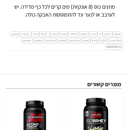
מוזגים כוס (8 אונקיות) מים קרים לכל כף מדידה. יש
לערבב או לנער עד להתמוססות האבקה כולה.
אבקת
חלבון
מי
גבינה
וקזאין
מיסלרי
קרמל
מלוח
-
726
גרם
-
מבית
quest
nutrition
חלבון
קזאין
quest
nutrition
salted
caramel
protein
powder
888849008704
מוצרים קשורים