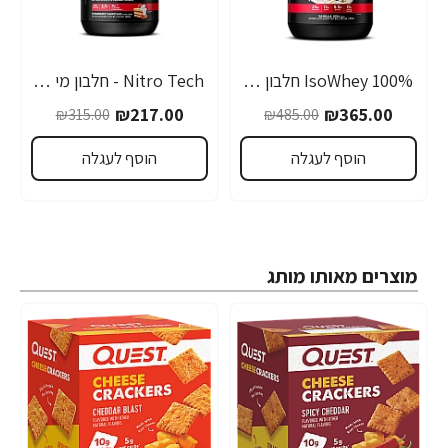
IsoWhey 100% חלבון איזו מי גבינה מבודד - בטעם וניל - 907 גרם - מבית MuscleTech
Nitro Tech - חלבון מי גבינה 100%‎ Whey Gold - עוגת תות שדה - 921 גרם - מבית MuscleTech
-31%
-25%
₪217.00
₪365.00
₪315.00
₪485.00
הוסף לעגלה
הוסף לעגלה
מוצרים מאותו מותג