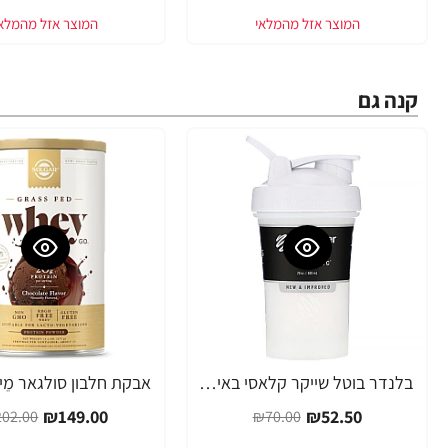
קנה גם
בלנדר בוטל שייקר קלאסי באיכות גבוהה כדורים עם קפיץ - צבע לבן - 590 מ"ל - Blender Bottle
-26%
-25%
₪149.00
₪52.50
02.00
₪70.00