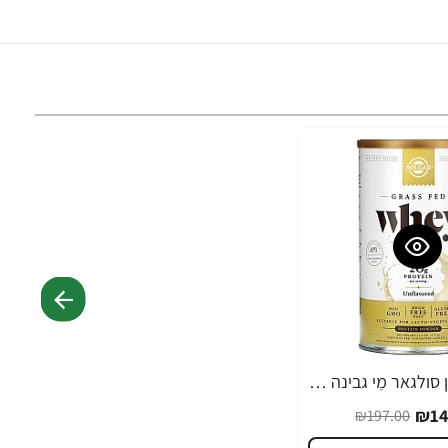
אבקת חלבון סולגאר מֵי גבינה Whey To Go ללא טעם - משקל 377 גרם מבית SOLGAR
₪14
₪197.00