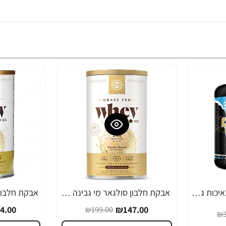
אבקת חלבון מי גבינה באיכות גבוהה 100% Golden Whey בטעם שוקולד חלב 2.3 קג - מבית MAXLER
אבקת חלבון סולגאר מֵי גבינה Whey To Go בטעם ונילה - משקל 340 גרם מבית SOLGAR
-27%
-26%
4.00
₪147.00
₪199.00
₪3