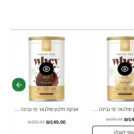
אבקת חלבון סולגאר מֵי גבינה Whey To Go בטעם ונילה - משקל 340 גרם מבית SOLGAR
אבקת חלבון סולגאר מֵי גבינה Whey To Go בטעם שוקולד טבעי - משקל 454 גרם - מבית SOLGAR
-26%
₪14
₪199.00
₪149.00
₪202.00
וסף לעגלה