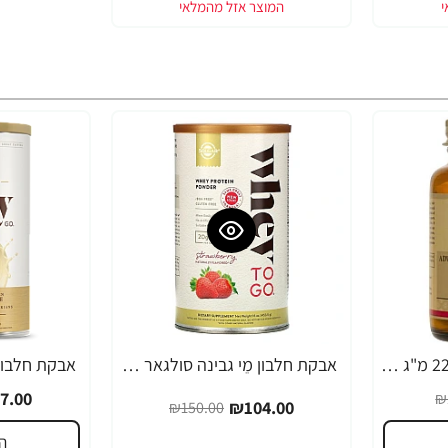
אבץ גלוקונאט סולגאר 22 מ"ג - 250 טבליות מבית SOLGAR
אבקת חלבון מֵי גבינה סולגאר מי גבינה Whey To Go טעם תות משקל 454 גרם - מבית SOLGAR
-26%
-31%
7.00
₪
₪104.00
₪150.00
ה