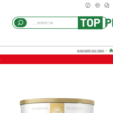
אני
מחפש
...
תוספי מזון לספורטאים
hom
ר