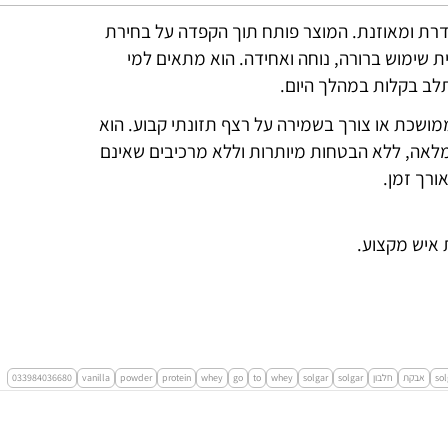
ודרת ומאוזנת. המוצר פותח תוך הקפדה על בחירת
ית שימוש ברורה, נוחה ואחידה. הוא מתאים למי
לב בקלות במהלך היום.
מושכת או צורך בשמירה על רצף תזונתי קבוע. הוא
מלאה, ללא הבטחות מיותרות וללא מרכיבים שאינם
ורך זמן.
 איש מקצוע.
sol
אבקת
חלבון
solgar
solgar
whey
to
go
whey
protein
powder
vanilla
033984036680