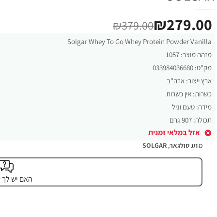
₪279.00
₪379.00
Solgar Whey To Go Whey Protein Powder Vanilla
מזהה מוצר:
1057
מק"ט:
033984036680
ארץ ייצור:
ארה"ב
כשרות:
אין כשרות
מידה:
טעם וניל
תכולה:
907 גרם
אזל במלאי זמנית
מותג
סולגאר
,
SOLGAR
האם יש לך 