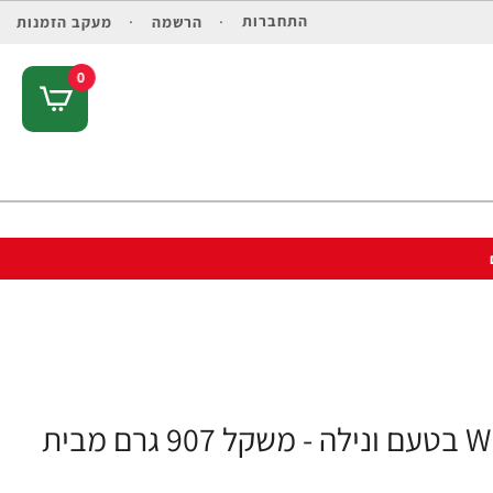
התחברות
הרשמה
מעקב הזמנות
0
אבקת חלבון סולגאר מֵי גבינה Whey To Go בטעם ונילה - משקל 907 גרם מבית