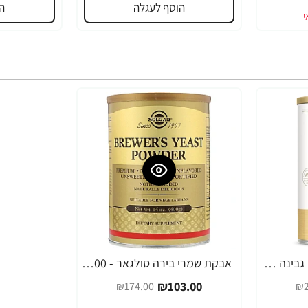
הוסף לעגלה
ה
אבקת חלבון סולגאר מֵי גבינה Whey To Go בטעם שוקולד טבעי - משקל 454 גרם - מבית SOLGAR
אבקת שמרי בירה סולגאר - 400 גרם מבית SOLGAR
-41%
₪103.00
₪174.00
₪2