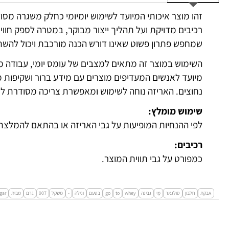
זהו מוצר איכותי המיועד לשימוש יומיומי כחלק משגרה מס
רכיבים מדויקת ועל תהליך ייצור מבוקר, במטרה לספק חווי
שמחפש פתרון פשוט שאינו דורש הכנה מורכבת ויכול להשת
השימוש במוצר זה מתאים למצבים של עומס יומי, עבודה מ
מיועד לאנשים המעדיפים מוצרים עם מידע ברור ושקיפות 
נחוצים. האריזה נוחה לשימוש ומאפשרת צריכה מסודרת לא
שימוש מומלץ:
לפי ההנחיות המופיעות על גבי האריזה או בהתאם להמלצת
רכיבים:
כמפורט על גבי תווית המוצר.
אבקת
חלבון
סולגאר
מֵי
גבינה
whey
to
go
בטעם
ונילה
-
משקל
907
גרם
מבית
gar