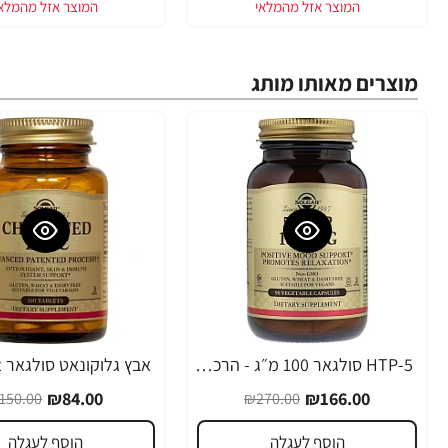
מוצרים מאותו מותג
5-HTP סולגאר 100 מ״ג - הרכיב 5 הידרוקסי טריפטופן - 90 כמוסות מבית SOLGAR
-44%
-39%
₪84.00
₪166.00
150.00
₪270.00
הוסף לעגלה
הוסף לעגלה