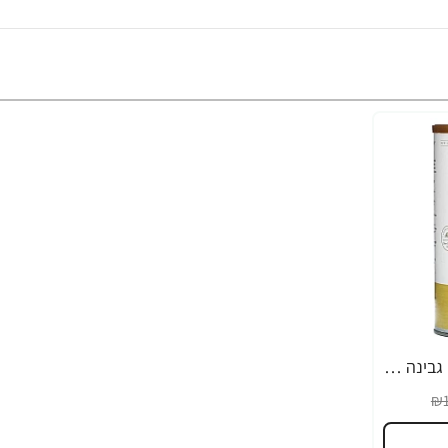
אבקת חלבון סולגאר מֵי גבינה Whey To Go ללא טעם - משקל 377 גרם מבית SOLGAR
₪1