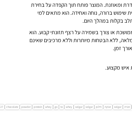
ודרת ומאוזנת. המוצר פותח תוך הקפדה על בחירת
ית שימוש ברורה, נוחה ואחידה. הוא מתאים למי
לב בקלות במהלך היום.
מושכת או צורך בשמירה על רצף תזונתי קבוע. הוא
מלאה, ללא הבטחות מיותרות וללא מרכיבים שאינם
ורך זמן.
 איש מקצוע.
מבית
solgar
אבקת
חלבון
solgar
solgar
whey
to
go
whey
protein
powder
chocolate
727