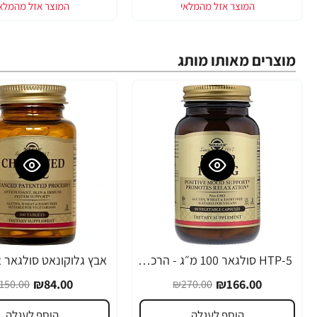
מוצרים מאותו מותג
5-HTP סולגאר 100 מ״ג - הרכיב 5 הידרוקסי טריפטופן - 90 כמוסות מבית SOLGAR
-44%
-39%
₪84.00
₪166.00
150.00
₪270.00
הוסף לעגלה
הוסף לעגלה