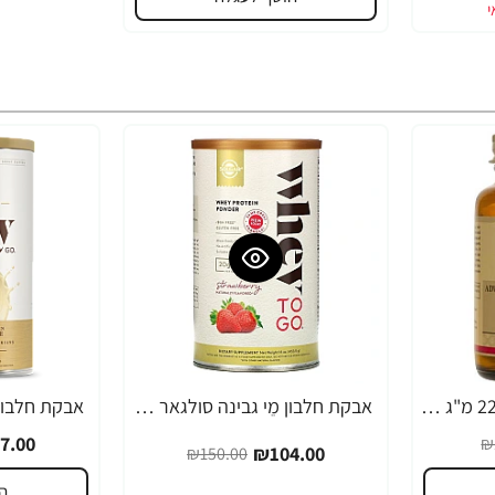
אבץ גלוקונאט סולגאר 22 מ"ג - 250 טבליות מבית SOLGAR
אבקת חלבון מֵי גבינה סולגאר מי גבינה Whey To Go טעם תות משקל 454 גרם - מבית SOLGAR
-26%
-31%
7.00
₪
₪104.00
₪150.00
ה