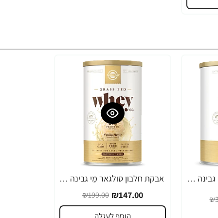
אבקת חלבון סולגאר מֵי גבינה Whey To Go בטעם ונילה - משקל 907 גרם מבית SOLGAR
אבקת חלבון סולגאר מֵי גבינה Whey To Go בטעם ונילה - משקל 340 גרם מבית SOLGAR
-26%
₪147.00
₪199.00
₪3
הוסף לעגלה