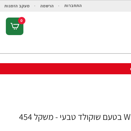
התחברות
הרשמה
מעקב הזמנות
0
אבקת חלבון סולגאר מֵי גבינה Whey To Go בטעם שוקולד טבעי - משקל 454