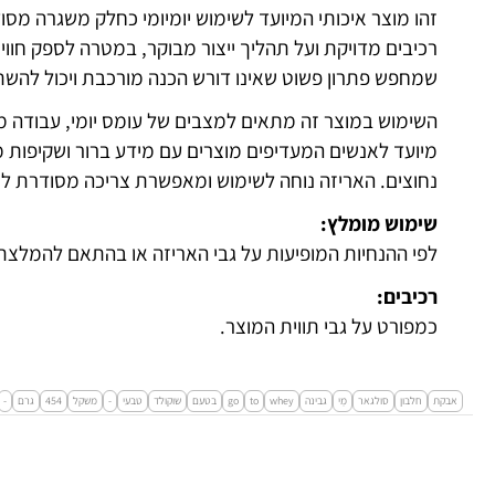
זהו מוצר איכותי המיועד לשימוש יומיומי כחלק משגרה מס
רכיבים מדויקת ועל תהליך ייצור מבוקר, במטרה לספק חווי
שמחפש פתרון פשוט שאינו דורש הכנה מורכבת ויכול להשת
השימוש במוצר זה מתאים למצבים של עומס יומי, עבודה מ
מיועד לאנשים המעדיפים מוצרים עם מידע ברור ושקיפות 
נחוצים. האריזה נוחה לשימוש ומאפשרת צריכה מסודרת לא
שימוש מומלץ:
לפי ההנחיות המופיעות על גבי האריזה או בהתאם להמלצת
רכיבים:
כמפורט על גבי תווית המוצר.
אבקת
חלבון
סולגאר
מֵי
גבינה
whey
to
go
בטעם
שוקולד
טבעי
-
משקל
454
גרם
-