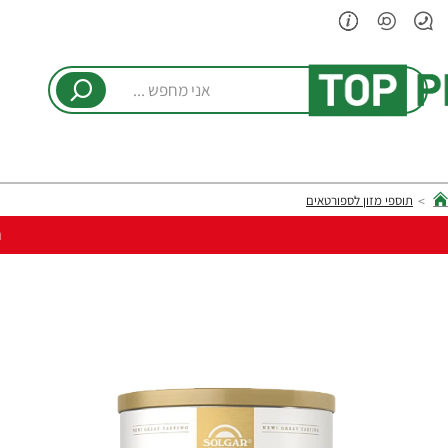
אני
מחפש
...
תוספי מזון לספורטאים
hom
ר