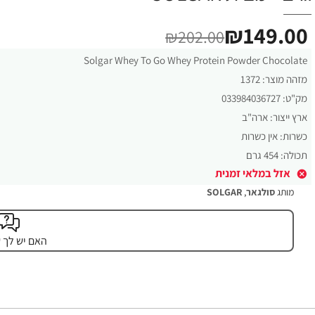
₪149.00
₪202.00
Solgar Whey To Go Whey Protein Powder Chocolate
מזהה מוצר:
1372
מק"ט:
033984036727
ארץ ייצור:
ארה"ב
כשרות:
אין כשרות
תכולה:
454 גרם
אזל במלאי זמנית
מותג
סולגאר
,
SOLGAR
האם יש לך 