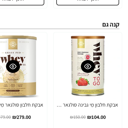
קנה גם
אבקת חלבון מֵי גבינה סולגאר מי גבינה Whey To Go טעם תות משקל 454 גרם - מבית SOLGAR
-26%
-31%
₪279.00
₪104.00
79.00
₪150.00