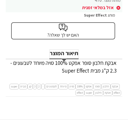
מזהה מוצר:
470
אזל במלאי זמנית
מותג
Super Effect
האם יש לך שאלה?
תיאור המוצר
אבקת חלבון סופר אפקט 100% סויה מיוחד לטבעונים -
2.3 ק"ג מבית Super Effect
אבקת
חלבון
סופר
אפקט
100%
סויה
מיוחד
לטבעונים
-
2
3
קג
מבית
super
effect
אבקת
חלבון
super
effect