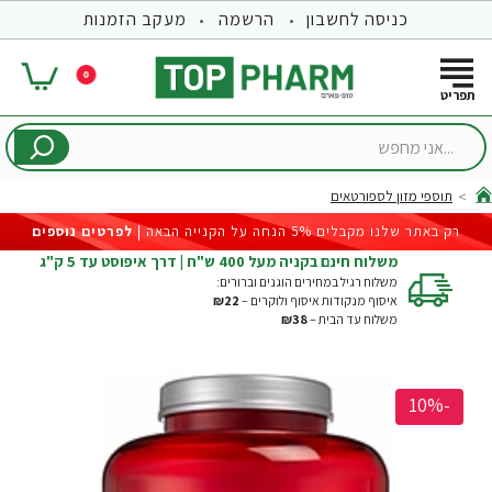
כניסה לחשבון
הרשמה
מעקב הזמנות
0
...אני
מחפש
תוספי מזון לספורטאים
hom
רק באתר שלנו מקבלים 5% הנחה על הקנייה הבאה |
לפרטים נוספים
משלוח חינם בקניה מעל 400 ש"ח | דרך איפוסט עד 5 ק"ג
משלוח רגיל במחירים הוגנים וברורים:
איסוף מנקודות איסוף ולוקרים –
₪22
משלוח עד הבית –
₪38
-10%