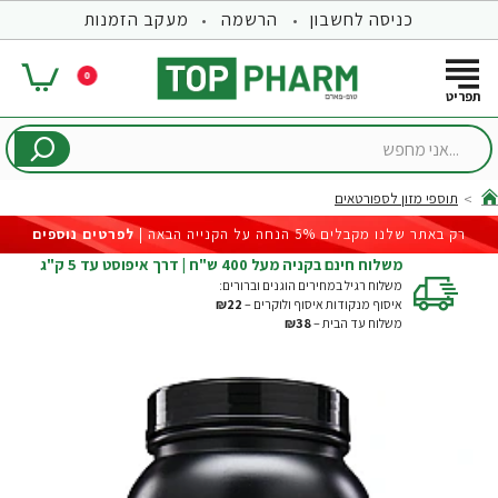
כניסה לחשבון
הרשמה
מעקב הזמנות
0
...אני
מחפש
תוספי מזון לספורטאים
hom
רק באתר שלנו מקבלים 5% הנחה על הקנייה הבאה |
לפרטים נוספים
משלוח חינם בקניה מעל 400 ש"ח | דרך איפוסט עד 5 ק"ג
משלוח רגיל במחירים הוגנים וברורים:
איסוף מנקודות איסוף ולוקרים –
₪22
משלוח עד הבית –
₪38