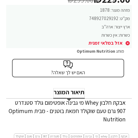
מזהה מוצר:
1878
מק"ט:
748927029192
ארץ ייצור:
ארה"ב
כשרות:
אין כשרות
אזל במלאי זמנית
מותג
Optimum Nutrition
האם יש לך שאלה?
תיאור המוצר
אבקת חלבון Whey מי גבינה אופטימום גולד סטנדרט
907 גרם טעם שוקולד חמאת בוטנים - מבית Optimum
Nutrition
אבקת
חלבון
whey
מי
גבינה
אופטימום
גולד
סטנדרט
907
גרם
טעם
שוקולד