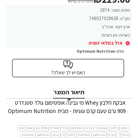
מזהה מוצר:
1874
מק"ט:
748927028638
ארץ ייצור:
ארה"ב
כשרות:
אין כשרות
אזל במלאי זמנית
מותג
Optimum Nutrition
האם יש לך שאלה?
תיאור המוצר
אבקת חלבון Whey מי גבינה אופטימום גולד סטנדרט
909 גרם טעם קרם עוגיות - מבית Optimum Nutrition
אבקת
חלבון
whey
מי
גבינה
אופטימום
גולד
סטנדרט
909
גרם
טעם
קרם
עוגיות
-
מבית
optimum
nutrition
חלבון
מי
גבינה
optimum
nutrition