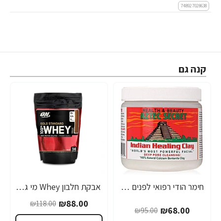
748927028638
קנה גם
חימר הודי רפואי לפנים 454 גרם - מבית Aztec Secret
אבקת חלבון Whey מי גבינה אופטימום גולד סטנדרט 454 גרם טעם דאבל שוקולד - מבית Optimum Nutrition
-25%
-28%
₪88.00
₪118.00
₪68.00
₪95.00