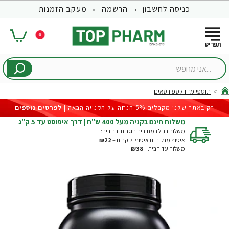
כניסה לחשבון
הרשמה
מעקב הזמנות
0
...אני
מחפש
תוספי מזון לספורטאים
hom
רק באתר שלנו מקבלים 5% הנחה על הקנייה הבאה |
לפרטים נוספים
משלוח חינם בקניה מעל 400 ש"ח | דרך איפוסט עד 5 ק"ג
משלוח רגיל במחירים הוגנים וברורים:
איסוף מנקודות איסוף ולוקרים –
₪22
משלוח עד הבית –
₪38