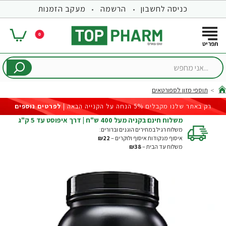
כניסה לחשבון
הרשמה
מעקב הזמנות
0
...אני
מחפש
תוספי מזון לספורטאים
hom
רק באתר שלנו מקבלים 5% הנחה על הקנייה הבאה |
לפרטים נוספים
משלוח חינם בקניה מעל 400 ש"ח | דרך איפוסט עד 5 ק"ג
משלוח רגיל במחירים הוגנים וברורים:
איסוף מנקודות איסוף ולוקרים –
₪22
משלוח עד הבית –
₪38