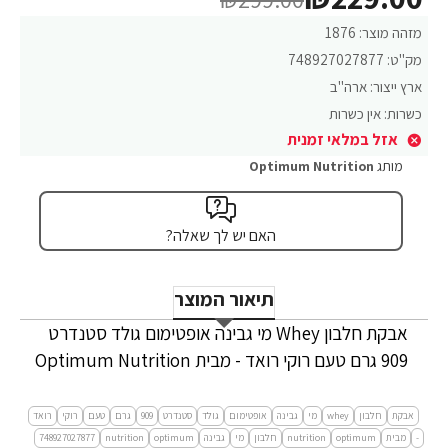
מזהה מוצר:
1876
מק"ט:
748927027877
ארץ ייצור:
ארה"ב
כשרות:
אין כשרות
אזל במלאי זמנית
מותג
Optimum Nutrition
האם יש לך שאלה?
תיאור המוצר
אבקת חלבון Whey מי גבינה אופטימום גולד סטנדרט
909 גרם טעם רוקי רואד - מבית Optimum Nutrition
אבקת
חלבון
whey
מי
גבינה
אופטימום
גולד
סטנדרט
909
גרם
טעם
רוקי
רואד
-
מבית
optimum
nutrition
חלבון
מי
גבינה
optimum
nutrition
748927027877