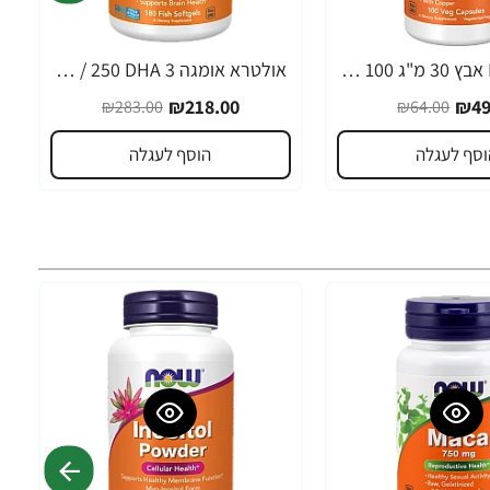
L-OptiZinc אבץ 30 מ"ג 100 כמוסות - מבית NOW FOODS
אולטרא אומגה 3 ‎500 EPA / 250 DHA‎‏ תכולה 180 כמוסות רכות - מבית NOW FOODS
-23%
₪218.00
₪49
₪283.00
₪64.00
וסף לעגלה
הוסף לעגלה