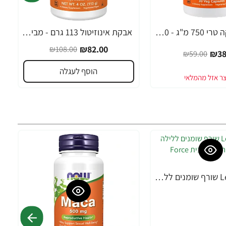
MACA מאקה טרי 750 מ"ג - 30 כמוסות מבית NOW FOODS
אבקת אינוזיטול 113 גרם - מבית NOW FOODS
-24%
₪82.00
₪108.00
₪38
₪59.00
הוסף לעגלה
Leanfire PM שורף שומנים ללילה 60 כמוסות צמחיות - מבית Force Factor