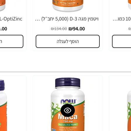
אסטרגלוס 500 מ"ג - 100 כמוסות - מבית NOW FOODS
ויטמין מגה D-3 (5,000 יחב״ל) וK-2 (180 מק"ג) - תכולה 60 כמוסות - מבית NOW FOODS
-23%
-30%
.00
₪94.00
₪134.00
₪
הוסף לעגלה
ה