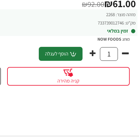
₪61.00
₪92.00
מזהה מוצר:
2268
מק"ט:
733739012746
זמין במלאי
מותג
NOW FOODS
הוסף לעגלה
קניה מהירה