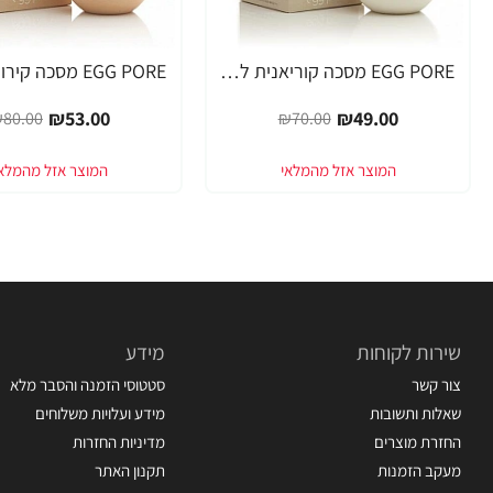
EGG PORE מסכה קוריאנית לניקוי ראשים שחורים 30 גרם - מבית Tony Moly
-34%
-30%
₪53.00
₪49.00
80.00
₪70.00
שירות לקוחות
מידע
צור קשר
סטטוסי הזמנה והסבר מלא
שאלות ותשובות
מידע ועלויות משלוחים
החזרת מוצרים
מדיניות החזרות
מעקב הזמנות
תקנון האתר