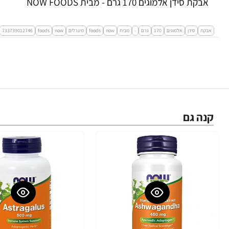
אבקת סידן אלמוגים 170 גרם - מבית NOW FOODS
אבקת
סידן
אלמוגים
170
גרם
-
מבית
now
foods
מינרלים
now
foods
733739012746
קנה גם