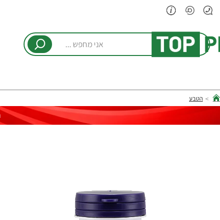
אני
מחפש
...
הטבע
hom
ר