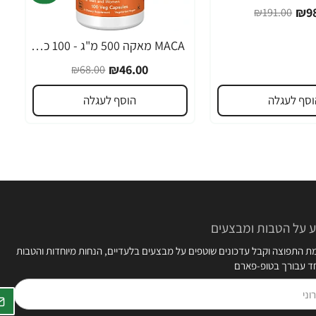
₪98
₪191.00
MACA מאקה 500 מ"ג - 100 כמוסות - מבית NOW FOODS
-32%
₪46.00
₪68.00
וסף לעגלה
הוסף לעגלה
 על הטבות ומבצעים
 התפוצה וקבל עדכונים שוטפים על מבצעים בלעדיים, הנחות מיוחדות והטבות
חד עבורך בטופ-פארם