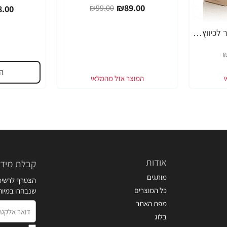
₪89.00
₪99.00
.00
EGG PORE מסכה קירור לכיווץ נקבוביות 30 גרם - מבית Tony Moly
₪
ה
אודות
קבלת מידע
מותגים
הצטרף לרשימת
כל המוצרים
שנבחרו במיו
מפת האתר
דואר
בלוג
אלקטרוני