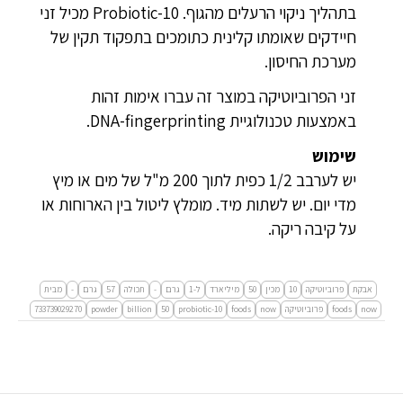
בתהליך ניקוי הרעלים מהגוף. Probiotic-10 מכיל זני
חיידקים שאומתו קלינית כתומכים בתפקוד תקין של
מערכת החיסון.
זני הפרוביוטיקה במוצר זה עברו אימות זהות
באמצעות טכנולוגיית DNA-fingerprinting.
שימוש
יש לערבב 1/2 כפית לתוך 200 מ"ל של מים או מיץ
מדי יום. יש לשתות מיד. מומלץ ליטול בין הארוחות או
על קיבה ריקה.
אבקת
פרוביוטיקה
10
מכין
50
מיליארד
ל-1
גרם
-
תכולה
57
גרם
-
מבית
now
foods
פרוביוטיקה
now
foods
probiotic-10
50
billion
powder
733739029270