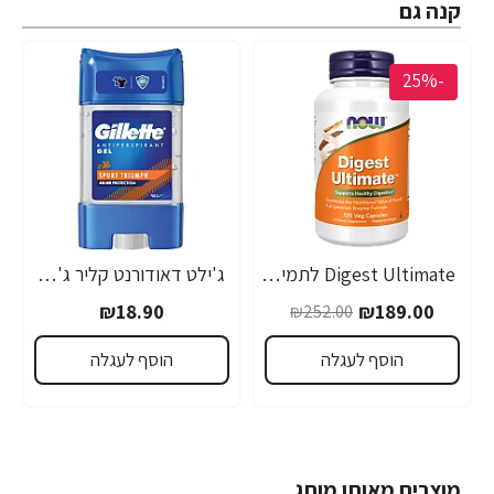
קנה גם
-25%
Digest Ultimate לתמיכה במערכת העיכול 120 כמוסות - מבית NOW FOODS
ג'ילט דאודורנט קליר ג'ל SPORT TRIUMPH ספורט טריומף 70 מ"ל - מבית Gillette
₪18.90
₪189.00
₪252.00
הוסף לעגלה
הוסף לעגלה
מוצרים מאותו מותג