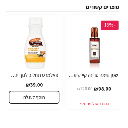
מוצרים קשורים
-18%
שמן שיאה סרינה קיי שיער דק, יבש, דליל וחלש Volume Lift - מבית Saryna Key
פאלמרס תחליב לגוף יומי להזנה ולריכוך עם חמאת שיאה ויטמין E נפח 250 מ"ל - Palmer's
₪39.00
₪98.00
₪120.00
הוסף לעגלה