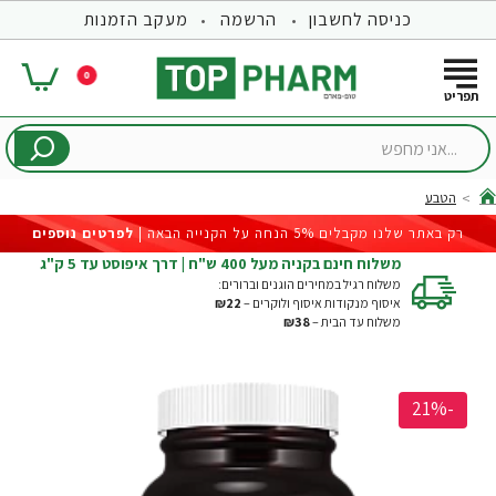
כניסה לחשבון
הרשמה
מעקב הזמנות
0
...אני
מחפש
הטבע
hom
רק באתר שלנו מקבלים 5% הנחה על הקנייה הבאה |
לפרטים נוספים
משלוח חינם בקניה מעל 400 ש"ח | דרך איפוסט עד 5 ק"ג
משלוח רגיל במחירים הוגנים וברורים:
איסוף מנקודות איסוף ולוקרים –
₪22
משלוח עד הבית –
₪38
-21%