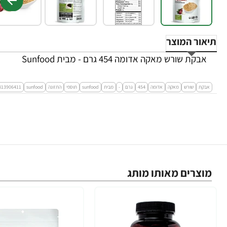
תיאור המוצר
אבקת שורש מאקה אדומה 454 גרם - מבית Sunfood
אבקת
שורש
מאקה
אדומה
454
גרם
-
מבית
sunfood
תוספי
התזונה
sunfood
813906411
מוצרים מאותו מותג