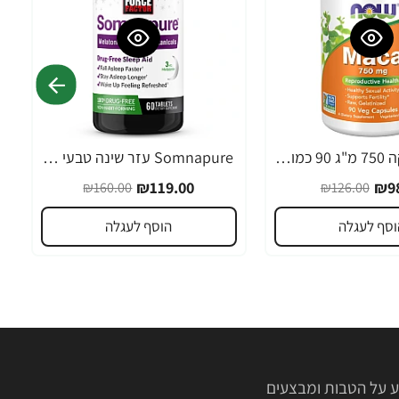
MACA מאקה 750 מ"ג 90 כמוסות - מבית NOW FOODS
Somnapure עזר שינה טבעי 60 טבליות - מבית Force Factor
-26%
₪119.00
₪98
₪160.00
₪126.00
וסף לעגלה
הוסף לעגלה
 על הטבות ומבצעים