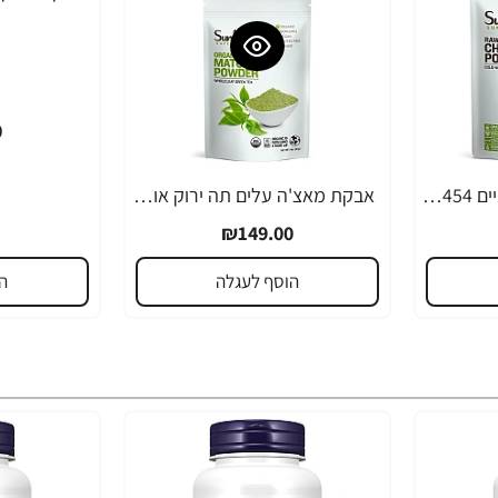
0
אבקת זרעי צ`יה אורגניים 454 גרם - מבית Sunfood
אבקת מאצ'ה עלים תה ירוק אורגני 113 גרם - מבית Sunfood
₪149.00
הוסף לעגלה
ה