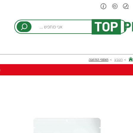
אני
מחפש
...
הטבע
תוספי התזונה
hom
ר