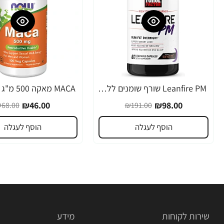
Leanfire PM שורף שומנים ללילה 60 כמוסות צמחיות - מבית Force Factor
-32%
-49%
₪46.00
₪98.00
68.00
₪191.00
הוסף לעגלה
הוסף לעגלה
שירות לקוחות
מידע