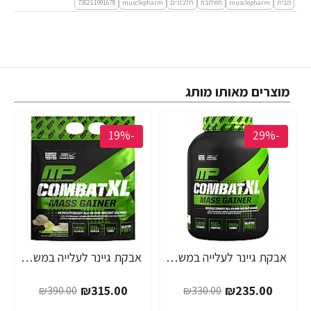
מבית
musclepharm
תשלובת
חלבונים
musclepharm
736211991678
מוצרים מאותו מותג
-19%
-29%
אבקת גיינר לעלייה במשקל קומבט מאסלפארם COMBAT טעם וניל 2.72 ק"ג - מבית MusclePharm
אבקת גיינר לעלייה במשקל קומבט מאסלפארם COMBAT טעם וניל 5.44 ק"ג - מבית MusclePharm
₪315.00
₪235.00
₪390.00
₪330.00