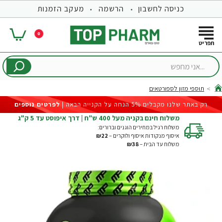
כניסה לחשבון
הרשמה
מעקב הזמנות
0
...אני
מחפש
תוספי מזון לספורטאים
hom
רק באתר שלנו מקבלים 5% הנחה על הקנייה הבאה |
לפרטים נוספים
משלוח חינם בקניה מעל 400 ש"ח | דרך איפוסט עד 5 ק"ג
משלוח רגיל במחירים הוגנים וברורים:
איסוף מנקודות איסוף ולוקרים –
₪22
משלוח עד הבית –
₪38
-20%