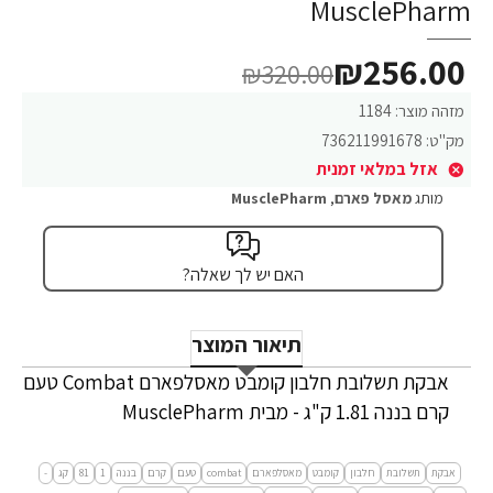
MusclePharm
₪256.00
₪320.00
מזהה מוצר:
1184
מק"ט:
736211991678
אזל במלאי זמנית
מותג
מאסל פארם
,
MusclePharm
האם יש לך שאלה?
תיאור המוצר
אבקת תשלובת חלבון קומבט מאסלפארם Combat טעם
קרם בננה 1.81 ק"ג - מבית MusclePharm
אבקת
תשלובת
חלבון
קומבט
מאסלפארם
combat
טעם
קרם
בננה
1
81
קג
-