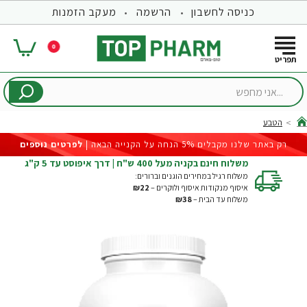
כניסה לחשבון
הרשמה
מעקב הזמנות
0
...אני
מחפש
הטבע
hom
רק באתר שלנו מקבלים 5% הנחה על הקנייה הבאה |
לפרטים נוספים
משלוח חינם בקניה מעל 400 ש"ח | דרך איפוסט עד 5 ק"ג
משלוח רגיל במחירים הוגנים וברורים:
איסוף מנקודות איסוף ולוקרים –
₪22
משלוח עד הבית –
₪38