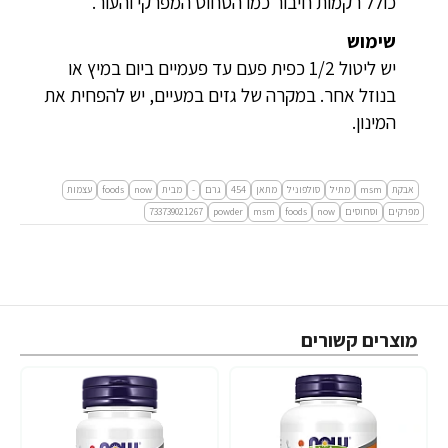
כולל רקמות חיבור כמו הסחוס המפרקי והעור.
שימוש
יש ליטול 1/2 כפית פעם עד פעמיים ביום במיץ או
בנוזל אחר. במקרה של גזים במעיים, יש להפחית את
המינון.
אבקת
msm
מתיל
סולפוניל
מתאן
454
גרם
-
מבית
now
foods
עצמות
מפרקים
וסחוסים
now
foods
msm
powder
733739021267
מוצרים קשורים