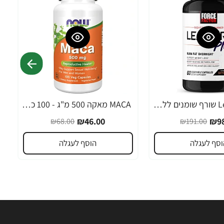
Leanfire PM שורף שומנים ללילה 60 כמוסות צמחיות - מבית Force Factor
MACA מאקה 500 מ"ג - 100 כמוסות - מבית NOW FOODS
-32%
₪46.00
₪98
₪68.00
₪191.00
וסף לעגלה
הוסף לעגלה