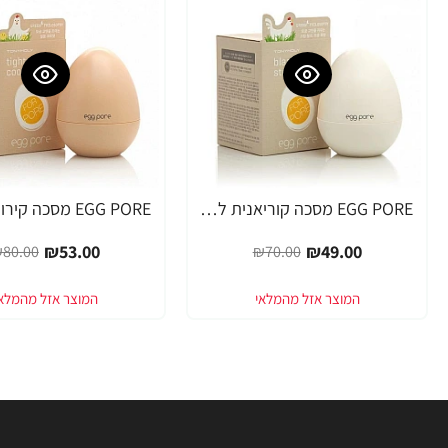
EGG PORE מסכה קוריאנית לניקוי ראשים שחורים 30 גרם - מבית Tony Moly
-34%
-30%
₪53.00
₪49.00
80.00
₪70.00