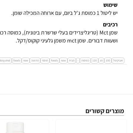
שימוש
יש ליטול 1 כמוסת ג'ל ביום, עם ארוחה המכילה שומן.
רכיבים
ושעוות דבורים. שמן mct משמן גלעיני קוקוס/דקל.
אוביקינול
100
מג
120
כמוסות
-
מבית
now
foods
תוספי
התזונה
now
foods
ubiquinol
מוצרים קשורים