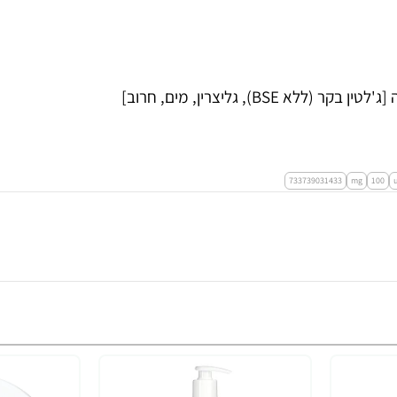
שמן Mct (טריגליצרידים בעלי שרשרת בינונית), כמוסה רכה [ג'לטין בקר (ללא BSE), גליצרין, מים, חרוב]
733739031433
mg
100