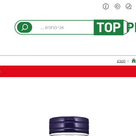
אני
מחפש
...
הטבע
hom
ר