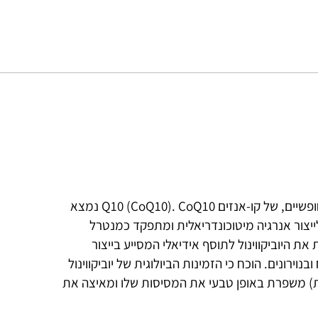
יוביקווינול הוא הצורה המזוקקת והפעילה, נטולת רדיקלים חופשיים, של קו-אנזים Q10 (CoQ10). CoQ10 נמצא
 לייצור אנרגיה מיטוכונדריאלית ומתפקד כמנטרל
ת היוביקווינול לתוסף אידיאלי המסייע בייצור
וירונים. הוכח כי הזמינות הביולוגית של יוביקווינול
ן בינוניות שרשרת) משפרת באופן טבעי את המסיסות שלו ומאיצה את