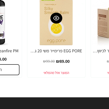
EGG PORE מסכה קירור לכיווץ נקבוביות 30 גרם - מבית Tony Moly
EGG PORE פרימייר משי 20 גרם - מבית Tony Moly
-49%
-10%
.00
₪89.00
₪99.00
₪
ה