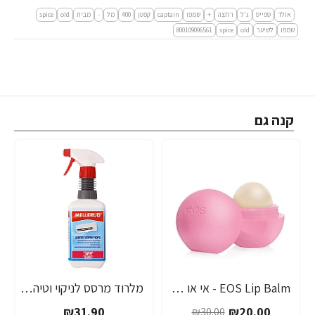
אולד
ספייס
ג'ל
רחצה
+
שמפו
captain
קפטן
400
מל
-
מבית
old
spice
שמפו
לשיער
old
spice
800109096561
קנה גם
EOS Lip Balm - אי או אס שפתון לחות בטעם תות - בבית EOS
מלרוד מרסס לניקוי וטיהור המזגן מקצועי - 500 מ"ל - מבית יעקבי
-33%
₪31.90
₪20.00
₪30.00