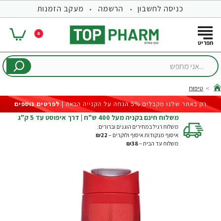
כניסה לחשבון
הרשמה
מעקב הזמנות
0
...אני
מחפש
טיפוח
hom
רק באתר שלנו מקבלים 5% הנחה על הקנייה הבאה |
לפרטים נוספים
משלוח חינם בקניה מעל 400 ש"ח | דרך איפוסט עד 5 ק"ג
משלוח רגיל במחירים הוגנים וברורים:
איסוף מנקודות איסוף ולוקרים –
₪22
משלוח עד הבית –
₪38