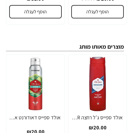
הוסף לעגלה
הוסף לעגלה
מוצרים מאותו מותג
אולד ספייס ג'ל רחצה WHITEWATER וויטווטר 400 מ"ל - מבית Old Spice
אולד ספייס דאודורנט אנטי פרספירנט גוף CITRON סיטרון 150 מ"ל - מבית Old Spice
₪20.00
₪20.00