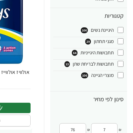
קטגוריות
היגיינת נשים
106
מגני תחתון
29
תחבושות היגייניות
64
תחבושות לבריחת שתן
13
אולוויז אולווי
מוצרי הגיינה
106
סינון לפי מחיר
ה
₪
₪