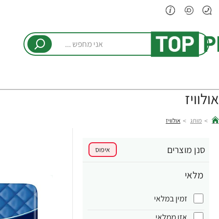
אני
מחפש
...
אולוויז
מותג
אולוויז
hom
סנן מוצרים
איפוס
מלאי
זמין במלאי
אזן ממלאי