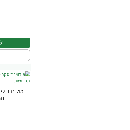
ה
אולוויז דיס
נורמל 