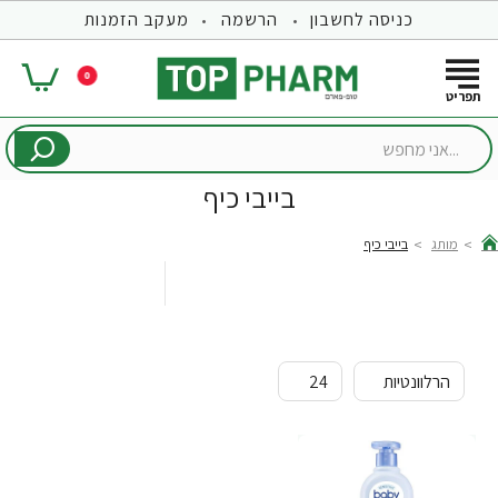
כניסה לחשבון
הרשמה
מעקב הזמנות
0
...אני
מחפש
בייבי כיף
מותג
בייבי כיף
hom