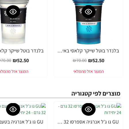
בלנדר בוטל שייקר קלאסי באיכות גבוהה כדורים עם קפיץ - אוקיינוס כחול - 590 מ"ל - Blender Bottle
-25%
-25%
₪52.50
₪52.50
70.00
₪70.00
מוצרים לפי קטגוריה
GU גו ג'ל אנרגיה אספרסו 32 גרם - 24 יחידות