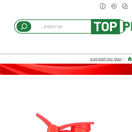
אני
מחפש
...
תוספי מזון לספורטאים
hom
ר