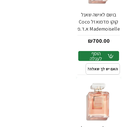
בושם לאישה שאנל
קוקו מדמואזל Coco
Mademoiselle א.ד.פ
100 מ"ל - מבית
₪700.00
Chanel
הוסף
לעגלה
האם יש לך שאלה?