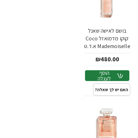
בושם לאישה שאנל
קוקו מדמואזל Coco
Mademoiselle א.ד.ט
50 מ"ל - מבית
₪480.00
Chanel
הוסף
לעגלה
האם יש לך שאלה?