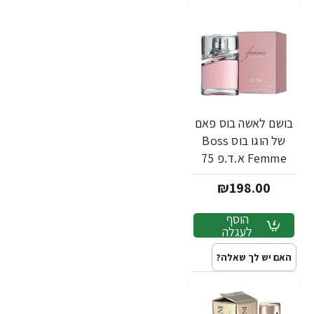
בושם לאשה בוס פאם
של הוגו בוס Boss
Femme א.ד.פ 75
מ"ל - מבית Hugo
₪198.00
Boss
הוסף
לעגלה
האם יש לך שאלה?