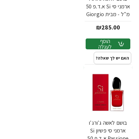
ארמני סי Si א.ד.פ 50
מ"ל - מבית Giorgio
Armani
₪285.00
הוסף
לעגלה
האם יש לך שאלה?
בושם לאשה ג'ורג'ו
ארמני סי פשיון Si
Passione א.ד.פ 50