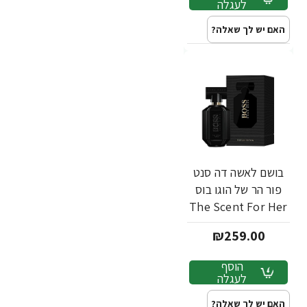
לעגלה
האם יש לך שאלה?
בושם לאשה דה סנט
פור הר של הוגו בוס
The Scent For Her
א.ד.פ 50 מ"ל - מבית
₪259.00
Hugo Boss
הוסף
לעגלה
האם יש לך שאלה?