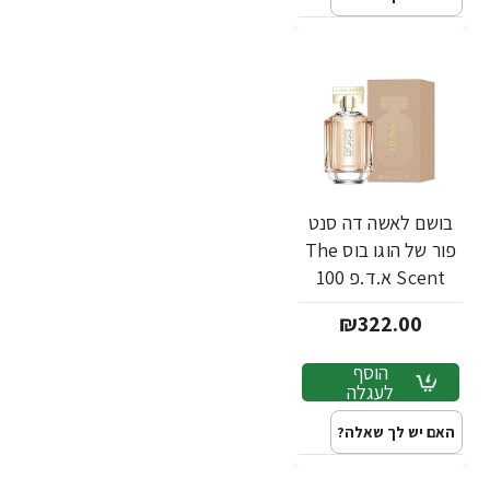
בושם לאשה דה סנט
פור של הוגו בוס The
Scent א.ד.פ 100
מ"ל - מבית Hugo
₪322.00
Boss
הוסף
לעגלה
האם יש לך שאלה?