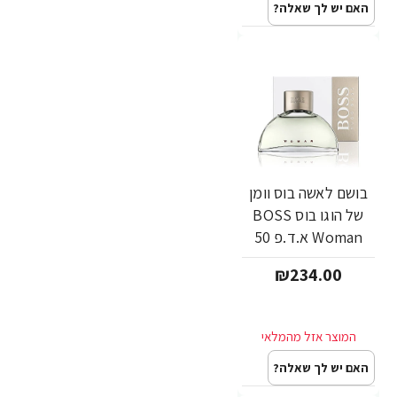
האם יש לך שאלה?
בושם לאשה בוס וומן
של הוגו בוס BOSS
Woman א.ד.פ 50
מ"ל - מבית Hugo
₪234.00
Boss
האם יש לך שאלה?