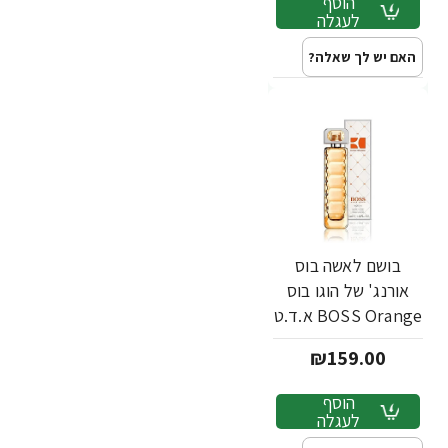
הוסף
לעגלה
האם יש לך שאלה?
בושם לאשה בוס
אורנג' של הוגו בוס
BOSS Orange א.ד.ט
50 מ"ל - מבית Hugo
₪159.00
Boss
הוסף
לעגלה