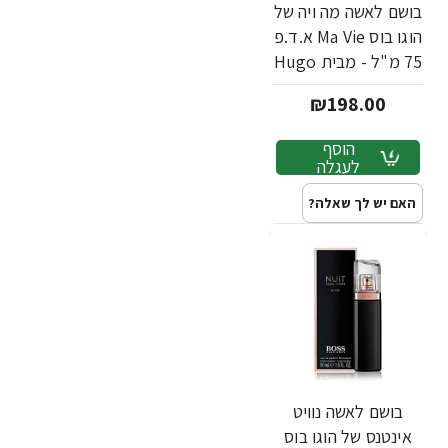
בושם לאשה מה ויה של
הוגו בוס Ma Vie א.ד.פ
75 מ"ל - מבית Hugo
Boss
₪198.00
הוסף
לעגלה
האם יש לך שאלה?
בושם לאשה נוויט
אינטנס של הוגו בוס