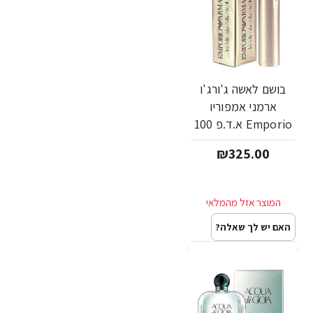
בושם לאשה ג'ורג'ו
ארמני אמפוריו
Emporio א.ד.פ 100
מ"ל - מבית Giorgio
₪325.00
Armani
האם יש לך שאלה?