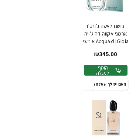
בושם לאשה ג'ורג'ו
ארמני אקווה דה ג'ויה
Acqua di Gioia א.ד.פ
100 מ"ל - מבית
₪345.00
Giorgio Armani
הוסף
לעגלה
האם יש לך שאלה?