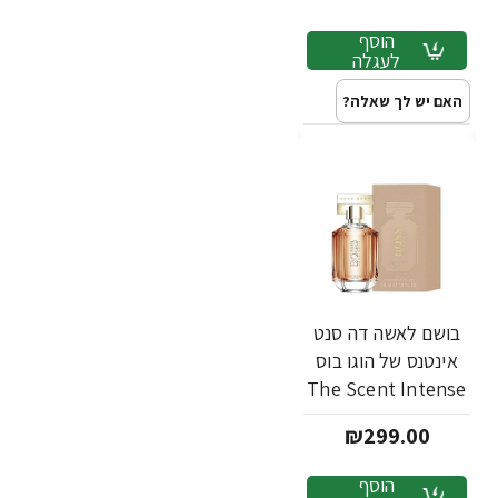
הוסף
לעגלה
האם יש לך שאלה?
בושם לאשה דה סנט
אינטנס של הוגו בוס
The Scent Intense
א.ד.פ 50 מ"ל - מבית
₪299.00
Hugo Boss
הוסף