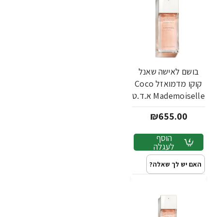
בושם לאישה שאנל
קוקו מדמואזל Coco
Mademoiselle א.ד.ט
100 מ"ל - מבית
₪655.00
Chanel
הוסף
לעגלה
האם יש לך שאלה?