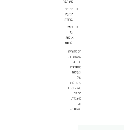
משתנה
בחירה
רגועה
וברורה
דגש
על
איכות
ונוחות
הקטגוריה
מאפשרת
בחירה
מסודרת
ונעימה
של
פתרונות
משלימים
כחלק
משגרת
יום
מאוזנת.