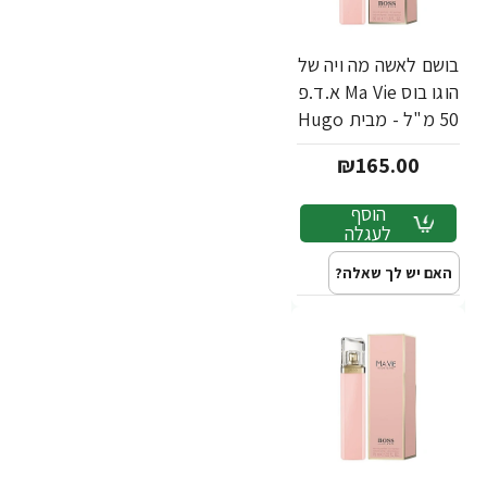
בושם לאשה מה ויה של
הוגו בוס Ma Vie א.ד.פ
50 מ"ל - מבית Hugo
Boss
₪165.00
הוסף
לעגלה
האם יש לך שאלה?