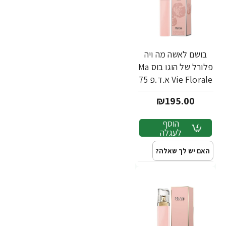
בושם לאשה מה ויה
פלורל של הוגו בוס Ma
Vie Florale א.ד.פ 75
מ"ל - מבית Hugo
₪195.00
Boss
הוסף
לעגלה
האם יש לך שאלה?