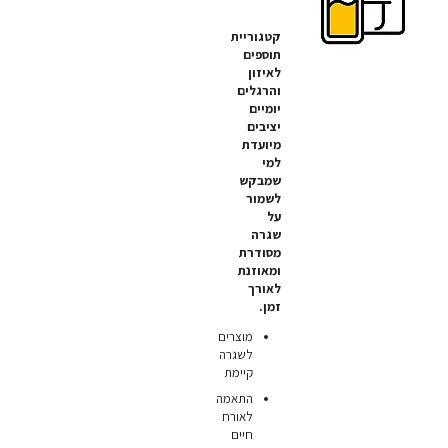
קטגוריית
תוספים
לאיזון
והרגלים
יומיים
יציבים
מיועדת
למי
שמבקש
לשמור
על
שגרה
מסודרת
ומאוזנת
לאורך
זמן.
מוצרים
לשגרה
קיימת
התאמה
לאורח
חיים