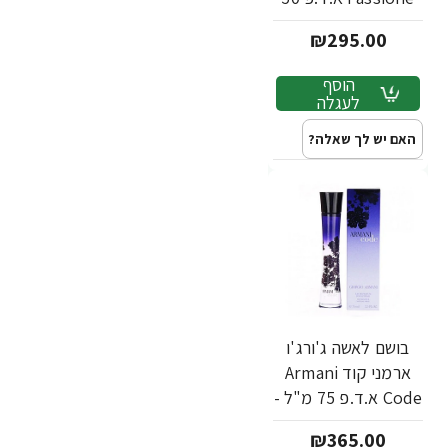
מ"ל - מבית Giorgio
₪295.00
Armani
הוסף
לעגלה
האם יש לך שאלה?
בושם לאשה ג'ורג'ו
ארמני קוד Armani
Code א.ד.פ 75 מ"ל -
מבית Giorgio
₪365.00
Armani