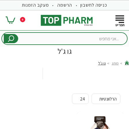
כניסה לחשבון
הרשמה
מעקב הזמנות
0
...אני
מחפש
גו ג'ל
מותג
גו ג'ל
hom