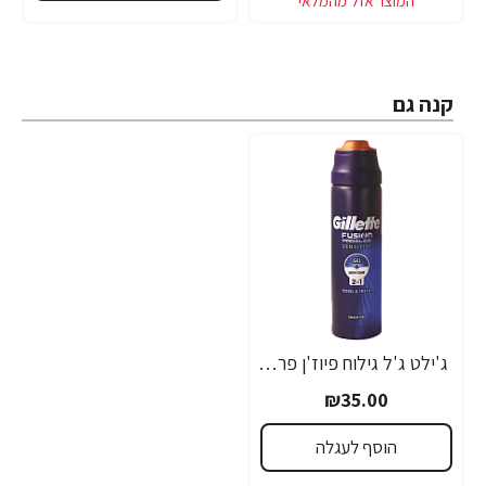
קנה גם
ג'ילט ג'ל גילוח פיוז'ן פרוגלייד לעור רגיש 170 מ"ל - מבית Gillette
₪35.00
הוסף לעגלה