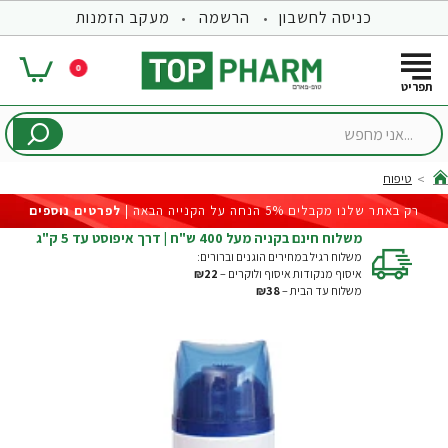
כניסה לחשבון
הרשמה
מעקב הזמנות
0
...אני
מחפש
טיפוח
hom
רק באתר שלנו מקבלים 5% הנחה על הקנייה הבאה |
לפרטים נוספים
משלוח חינם בקניה מעל 400 ש"ח | דרך איפוסט עד 5 ק"ג
משלוח רגיל במחירים הוגנים וברורים:
איסוף מנקודות איסוף ולוקרים –
₪22
משלוח עד הבית –
₪38