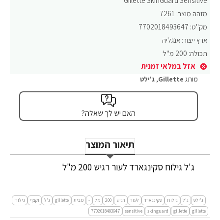
Gillette SkinGuard Sensitive
מזהה מוצר:
7261
מק"ט:
7702018493647
ארץ ייצור:
אנגליה
תכולה:
200 מ"ל
אזל במלאי זמנית
מותג
Gillette
,
ג'ילט
האם יש לך שאלה?
תיאור המוצר
ג'ל גילוח סקינגארד לעור רגיש 200 מ"ל
ג'ילט
ג'ל
גילוח
סקינגארד
לעור
רגיש
200
מל
-
מבית
gillette
ג'ל
וקצף
גילוח
7702018493647
sensitive
skinguard
gillette
gillette