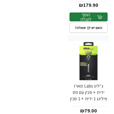
₪179.90
הוסף
לעגלה
האם יש לך שאלה?
ג'ילט Labs מארז
ידית + סכין עם פס
פילינג 1 ידית + 1 סכין
- מבית Gillette
₪79.00