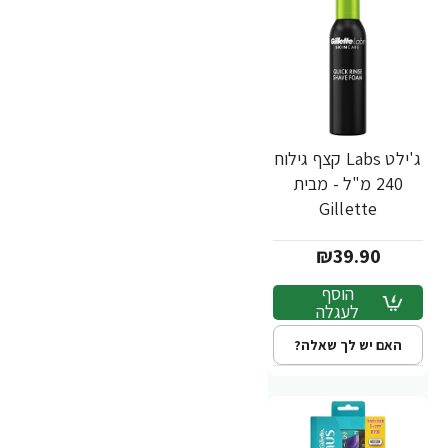
ג'ילט Labs קצף גילוח
240 מ"ל - מבית
Gillette
₪39.90
הוסף
לעגלה
האם יש לך שאלה?