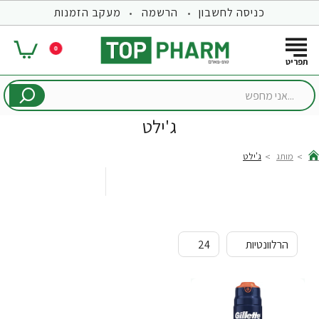
כניסה לחשבון
הרשמה
מעקב הזמנות
0
...אני
מחפש
ג'ילט
מותג
ג'ילט
hom