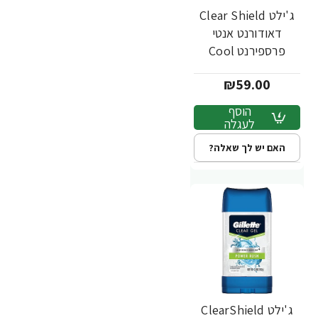
ג'ילט Clear Shield
דאודורנט אנטי
פרספירנט Cool
Wave קול ווייב 107
₪59.00
גרם - מבית Gillette
הוסף
לעגלה
האם יש לך שאלה?
ג'ילט ClearShield