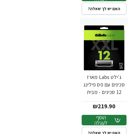
האם יש לך שאלה?
ג'ילט Labs מארז
סכינים עם פס פילינג
12 סכינים - מבית
Gillette
₪219.90
הוסף
לעגלה
האם יש לך שאלה?