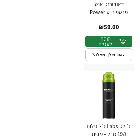
דאודורנט אנטי
פרספירנט Power
Rush פאוור רוש 107
₪59.00
גרם - מבית Gillette
הוסף
לעגלה
האם יש לך שאלה?
ג'ילט Labs ג'ל גילוח
198 מ"ל - מבית