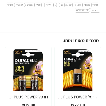
דורסל
סוללות
למכשירי
שמיעה
10
-
6
יחידות
-
מבית
duracell
למכשירי
שמיעה
729001607782
duracell
מוצרים מאותו מותג
דורסל PLUS POWER סוללות 9V אריזת 1 יחידות - מבית Duracell
דורסל PLUS POWER סוללות AAA אריזת 4 יחידות - מבית Duracell
₪15.00
₪27.00