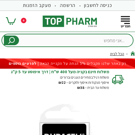
כניסה לחשבון
הרשמה
מעקב הזמנות
0
...אני
מחפש
הכל לבית
hom
רק באתר שלנו מקבלים 5% הנחה על הקנייה הבאה |
לפרטים נוספים
משלוח חינם בקניה מעל 400 ש"ח | דרך איפוסט עד 5 ק"ג
משלוח רגיל במחירים הוגנים וברורים:
איסוף מנקודות איסוף ולוקרים –
₪22
משלוח עד הבית –
₪38