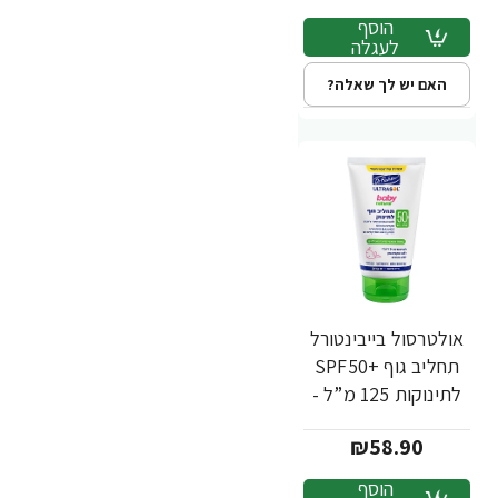
הוסף
לעגלה
האם יש לך שאלה?
אולטרסול בייבינטורל
תחליב גוף +SPF50
לתינוקות 125 מ”ל -
ד"ר פישר
₪58.90
הוסף