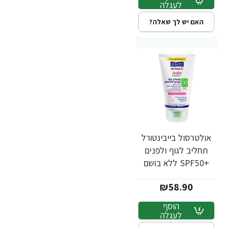
לעגלה
האם יש לך שאלה?
אולטרסול בייבינטורל
תחליב לגוף ולפנים
+SPF50 ללא בושם
125 מ”ל - ד"ר פישר
₪58.90
הוסף
לעגלה