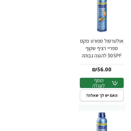
אולטרסול ספורט מקס
ספריי רציף שקוף
50SPF להגנה גבוהה
200 מ"ל - מבית Dr.
₪56.00
Fischer
הוסף
לעגלה
האם יש לך שאלה?