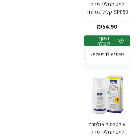
לייט תחליב פנים
SPF50 קליל במיוחד
לעור מעורב שמן 50
₪54.90
מ"ל - ד"ר פישר
הוסף
לעגלה
האם יש לך שאלה?
אולטרסול אולטרה
לייט תחליב פנים