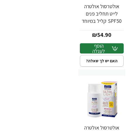
אולטרסול אולטרה
לייט תחליב פנים
SPF50 קליל במיוחד
לכל סוגי העור 50 מ"ל
₪54.90
- ד"ר פישר
הוסף
לעגלה
האם יש לך שאלה?
אולטרסול אולטרה