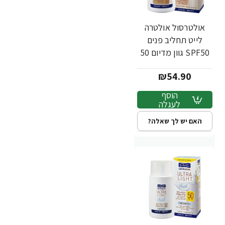
אולטרסול אולטרה
לייט תחליב פנים
SPF50 גוון מדיום 50
מ"ל - ד"ר פישר
₪54.90
הוסף
לעגלה
האם יש לך שאלה?