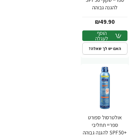
להגנה גבוהה
לספורטיים מוגדל 300
₪49.90
מ"ל - ד"ר פישר
הוסף
לעגלה
האם יש לך שאלה?
אולטרסול ספורט
ספריי תחליבי
+SPF50 להגנה גבוהה