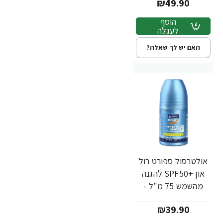
₪49.90
הוסף
לעגלה
האם יש לך שאלה?
אולטרסול ספורט רול
און +SPF50 להגנה
מהשמש 75 מ"ל -
ד"ר פישר
₪39.90