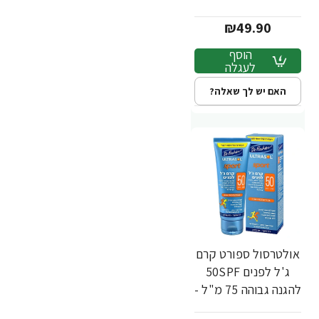
200 מ"ל - ד"ר פישר
₪49.90
הוסף
לעגלה
האם יש לך שאלה?
אולטרסול ספורט קרם
ג'ל לפנים 50SPF
להגנה גבוהה 75 מ"ל -
ד"ר פישר