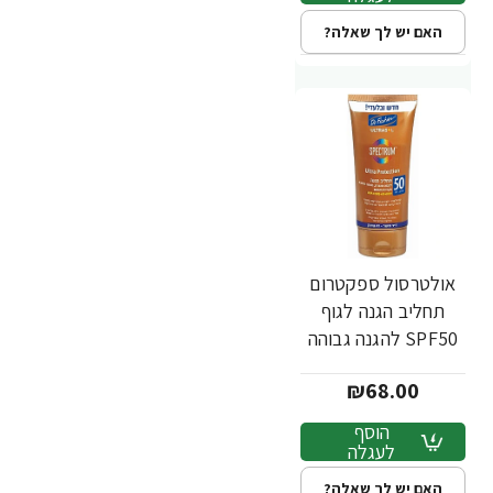
האם יש לך שאלה?
אולטרסול ספקטרום
תחליב הגנה לגוף
SPF50 להגנה גבוהה
200 מ"ל - מבית Dr.
₪68.00
Fischer
הוסף
לעגלה
האם יש לך שאלה?