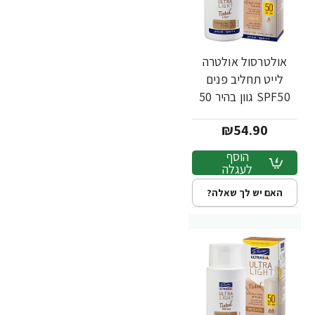
אולטרסול אולטרה
לייט תחליב פנים
SPF50 גוון בהיר 50
מ"ל - ד"ר פישר
₪54.90
הוסף
לעגלה
האם יש לך שאלה?