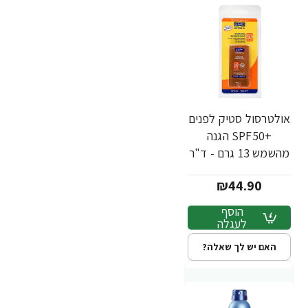
אולטרסול סטיק לפנים
+SPF50 הגנה
מהשמש 13 גרם - ד"ר
פישר
₪44.90
הוסף
לעגלה
האם יש לך שאלה?