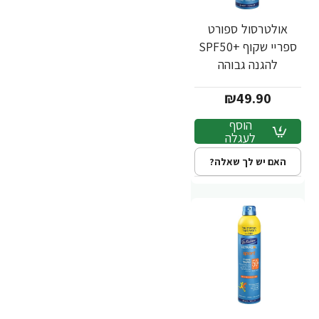
אולטרסול ספורט
ספריי שקוף +SPF50
להגנה גבוהה
לספורטיים 200 מ"ל -
₪49.90
ד"ר פישר
הוסף
לעגלה
האם יש לך שאלה?