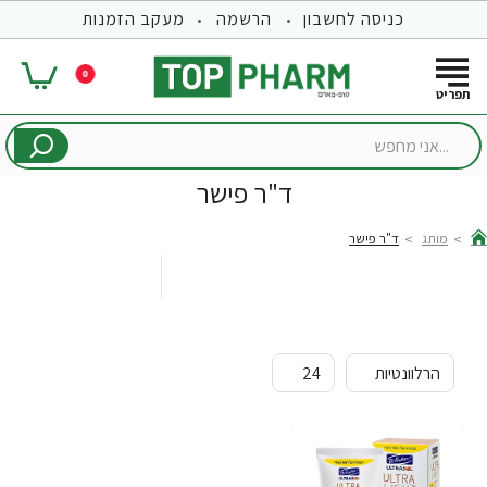
כניסה לחשבון
הרשמה
מעקב הזמנות
0
...אני
מחפש
ד"ר פישר
מותג
ד"ר פישר
hom