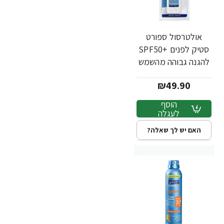
אולטרסול ספורט
סטיק לפנים +SPF50
להגנה גבוהה מהשמש
לספורטיים 50 מ"ל -
₪49.90
ד"ר פישר
הוסף
לעגלה
האם יש לך שאלה?