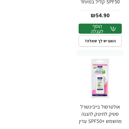
SPF50 קליל במיוחד
לעור רגיש 50 מ"ל -
₪54.90
ד"ר פישר
הוסף
לעגלה
האם יש לך שאלה?
אולטרסול בייבינטורל
סטיק לתינוק להגנה
מהשמש +SPF50 עדין
14 גרם - ד"ר פישר