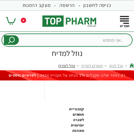
כניסה לחשבון
הרשמה
מעקב הזמנות
0
...אני
מחפש
נוזל למדיח
הכל לבית
חומרים למדיח
נוזל למדיח
hom
רק באתר שלנו מקבלים 5% הנחה על הקנייה הבאה |
לפרטים נוספים
קטגוריית
תוספים
לשגרה
יומיומית
מאוזנת