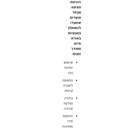
וזורמת
מציעה
מבחר
מוצרים
שנועדו
להשתלב
בטבעיות
באורח
חיים
מסודר
ונעים.
שימוש
יומיומי
נוח
התאמה
לשגרה
קיימת
בחירה
מודעת
וברורה
תחושת
סדר
ואמינות