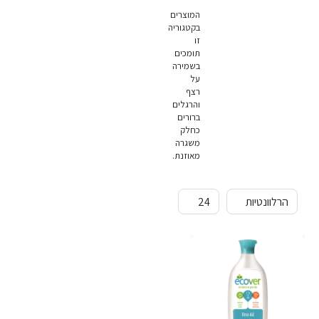
המוצרים
בקטגוריה
זו
תומכים
בשמירה
על
רצף
והרגלים
ברורים
כחלק
משגרה
מאוזנת.