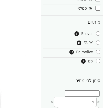
אזן ממלאי
מותגים
Ecover
5
FAIRY
11
Palmolive
10
סנו
7
סינון לפי מחיר
₪
₪