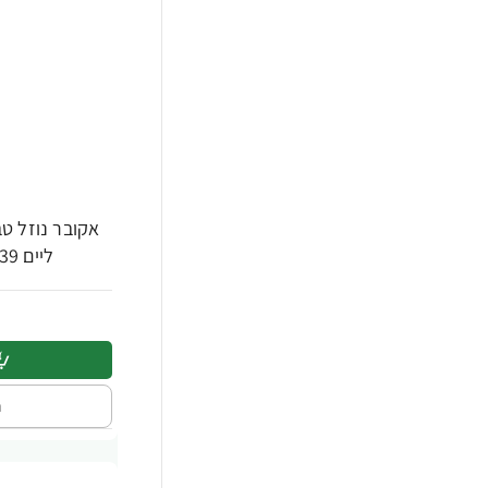
אקובר נוזל טב
ליים 739 מ"ל - מבית Ecover
ה