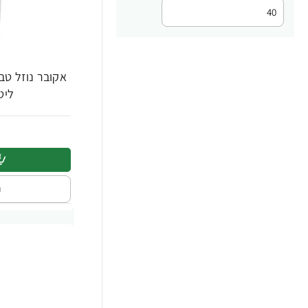
ליטר 
ה