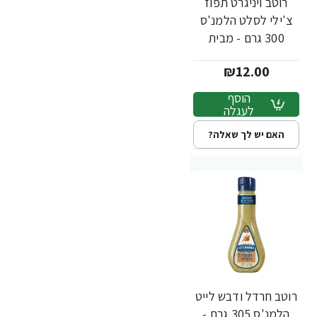
רוטב ויניגרט תפוז
צ'ילי לסלט הלמנ'ס
300 גרם - מבית
HELLMANN'S
₪12.00
הוסף
לעגלה
האם יש לך שאלה?
רוטב חרדל ודבש לייט
הלמנ'ס 305 גרם -