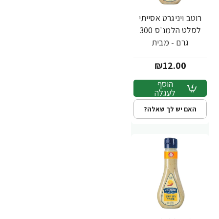
רוטב ויניגרט אסייתי
לסלט הלמנ'ס 300
גרם - מבית
HELLMANN'S
₪12.00
הוסף
לעגלה
האם יש לך שאלה?