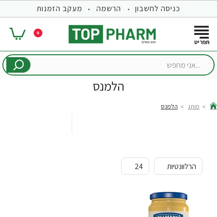
כניסה לחשבון
הרשמה
מעקב הזמנות
0
...אני
מחפש
הלמנס
מותג
הלמנס
hom