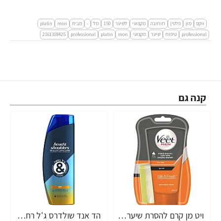
ווקס
מון
פלטין
חוחובה
מקצועי
לשיער
150
מל
-
מבית
mon
platin
professional
טיפוח
שיער
מקצועי
mon
platin
professional
2161318425
קנה גם
ויט מן קרם להסרת שיער לגבר לשימוש במקלחת 150 מ"ל - מבית Veet
הד אנד שולדרס ג'ל רחצה ושמפו ספורט 360 מ"ל - מבית Head & Shoulders