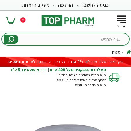
כניסה לחשבון
הרשמה
מעקב הזמנות
0
...אני
מחפש
טיפוח
hom
רק באתר שלנו מקבלים 5% הנחה על הקנייה הבאה |
לפרטים נוספים
משלוח חינם בקניה מעל 400 ש"ח | דרך איפוסט עד 5 ק"ג
משלוח רגיל במחירים הוגנים וברורים:
איסוף מנקודות איסוף ולוקרים –
₪22
משלוח עד הבית –
₪38