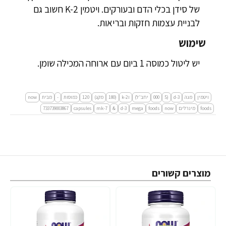
של סידן בכלי הדם ובעורקים. ויטמין K-2 חשוב גם
לבניית עצמות חזקות ובריאות.
שימוש
יש ליטול כמוסה 1 ביום עם ארוחה המכילה שומן.
ויטמין
מגה
d-3
(5
000
יחב״ל)
וk-2
(180
מקג)
120
כמוסות
-
מבית
now
foods
מינרלים
now
foods
mega
d-3
&
mk-7
capsules
733739003867
מוצרים קשורים