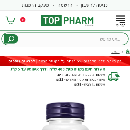
כניסה לחשבון
הרשמה
מעקב הזמנות
0
...אני
מחפש
הטבע
hom
רק באתר שלנו מקבלים 5% הנחה על הקנייה הבאה |
לפרטים נוספים
משלוח חינם בקניה מעל 400 ש"ח | דרך איפוסט עד 5 ק"ג
משלוח רגיל במחירים הוגנים וברורים:
איסוף מנקודות איסוף ולוקרים –
₪22
משלוח עד הבית –
₪38