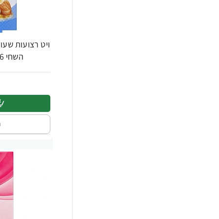
ויט רצועות שעוו
השחי 16 יחידות - מבית Veet
ה