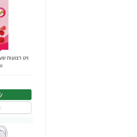
ויט רצועות שעו
וג
ה