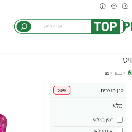
אני
מחפש
...
ויט
מותג
ויט
hom
סנן מוצרים
איפוס
מלאי
זמין במלאי
אזן ממלאי