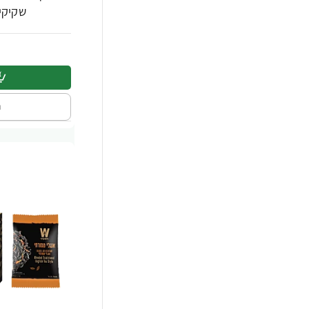
שקיקי
ה