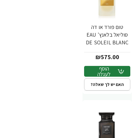
טום פורד או דה
סוליאל בלאנץ' EAU
DE SOLEIL BLANC
בושם לאישה א.ד.ט 50
₪575.00
מ"ל - מבית TOM
FORD
הוסף
לעגלה
האם יש לך שאלה?