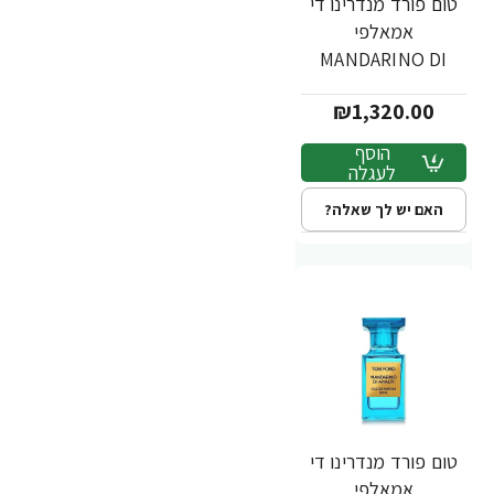
טום פורד מנדרינו די
אמאלפי
MANDARINO DI
AMALFI בושם יוניסקס
₪1,320.00
א.ד.פ 100 מ"ל -
מבית TOM FORD
הוסף
לעגלה
האם יש לך שאלה?
טום פורד מנדרינו די
אמאלפי