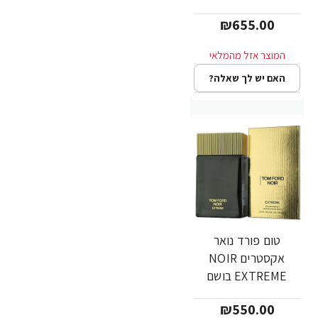
יוניסקס א.ד.פ 100
₪655.00
מ"ל - מבית TOM
FORD
האם יש לך שאלה?
טום פורד נואר
אקסטרים NOIR
EXTREME בושם
לגבר א.ד.פ 100 מ"ל
₪550.00
- מבית TOM FORD