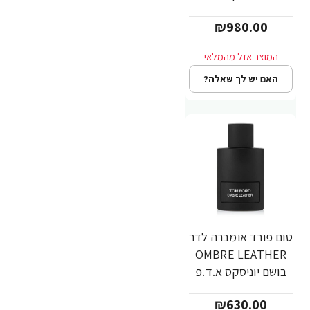
50 מ"ל - מבית TOM
₪980.00
FORD
האם יש לך שאלה?
טום פורד אומברה לדר
OMBRE LEATHER
בושם יוניסקס א.ד.פ
100 מ"ל - מבית
₪630.00
TOM FORD