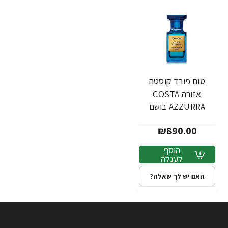
טום פורד קוסטה
אזורה COSTA
AZZURRA בושם
יוניסקס א.ד.פ 50 מ"ל
₪890.00
- מבית TOM FORD
הוסף
לעגלה
האם יש לך שאלה?