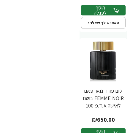
הוסף
לעגלה
האם יש לך שאלה?
טום פורד נואר פאם
FEMME NOIR בושם
לאישה א.ד.פ 100
מ"ל - מבית TOM
₪650.00
FORD
הוסף