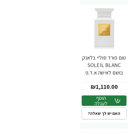
טום פורד סוליי בלאנק
SOLEIL BLANC
בושם לאישה א.ד.פ
100 מ"ל - מבית
₪1,110.00
TOM FORD
הוסף
לעגלה
האם יש לך שאלה?