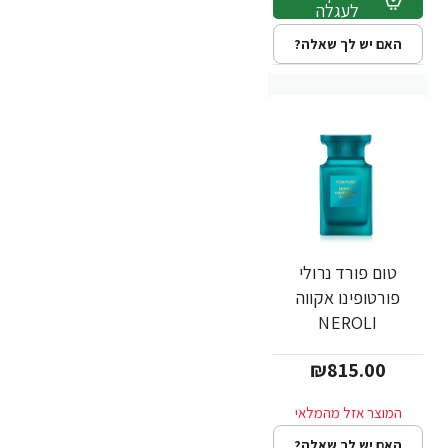
לעגלה
האם יש לך שאלה?
טום פורד נרולי
פורטופינו אקווה
NEROLI
PORTOFINO
₪815.00
ACQUA בושם לאשה
א.ד.ט 100 מ"ל -
מבית TOM FORD
האם יש לך שאלה?