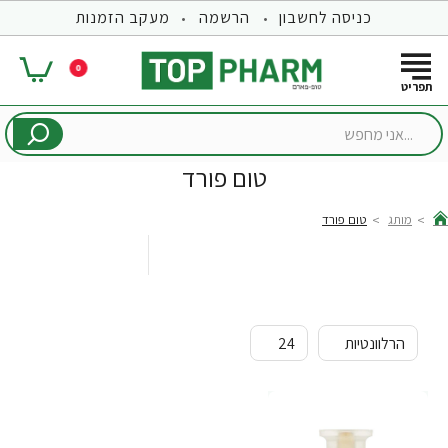
כניסה לחשבון
הרשמה
מעקב הזמנות
0
...אני
מחפש
טום פורד
מותג
טום פורד
hom