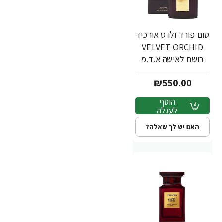
טום פורד ולווט אורכיד
VELVET ORCHID
בושם לאישה א.ד.פ
100 מ"ל - מבית
₪550.00
TOM FORD
הוסף
לעגלה
האם יש לך שאלה?