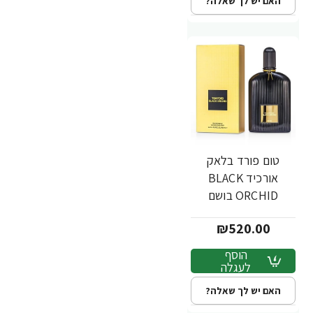
האם יש לך שאלה?
טום פורד בלאק
אורכיד BLACK
ORCHID בושם
יוניסקס לגבר ולאישה
₪520.00
א.ד.פ 100 מ"ל -
מבית TOM FORD
הוסף
לעגלה
האם יש לך שאלה?