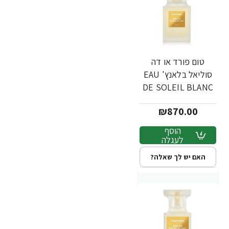
טום פורד או דה
סוליאל בלאנץ' EAU
DE SOLEIL BLANC
בושם לאישה א.ד.ט
₪870.00
100 מ"ל - מבית
TOM FORD
הוסף
לעגלה
האם יש לך שאלה?