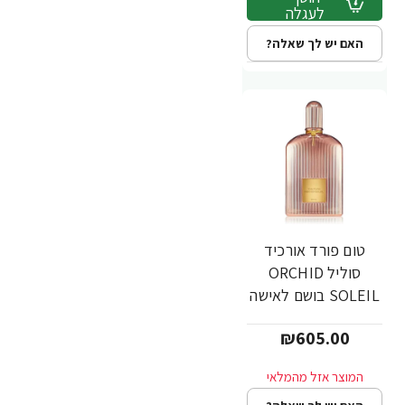
לעגלה
האם יש לך שאלה?
טום פורד אורכיד
סוליל ORCHID
SOLEIL בושם לאישה
א.ד.פ 100 מ"ל -
₪605.00
מבית TOM FORD