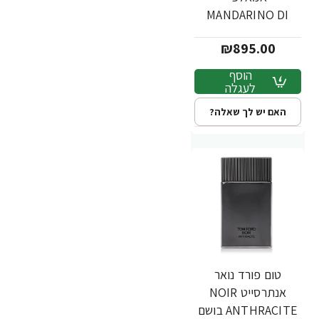
MANDARINO DI
AMALFI בושם יוניסקס
₪895.00
א.ד.פ 50 מ"ל - מבית
TOM FORD
הוסף
לעגלה
האם יש לך שאלה?
טום פורד נואר
אנתרסייט NOIR
ANTHRACITE בושם