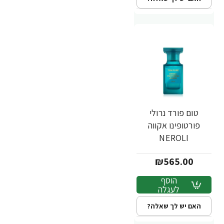
טום פורד נרולי
פורטופינו אקווה
NEROLI
PORTOFINO
₪565.00
ACQUA בושם לאשה
א.ד.ט 50 מ"ל - מבית
הוסף
TOM FORD
לעגלה
האם יש לך שאלה?