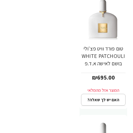
טום פורד וויט פצ'ולי
WHITE PATCHOULI
בושם לאישה א.ד.פ
100 מ"ל - מבית
₪695.00
TOM FORD
האם יש לך שאלה?