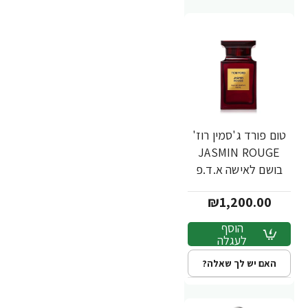
טום פורד ג'סמין רוז'
JASMIN ROUGE
בושם לאישה א.ד.פ
100 מ"ל - מבית
₪1,200.00
TOM FORD
הוסף
לעגלה
האם יש לך שאלה?