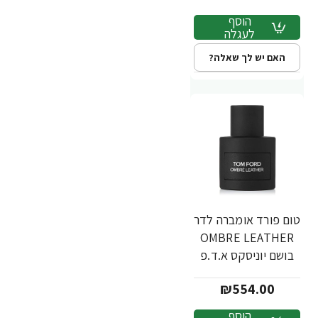
הוסף
לעגלה
האם יש לך שאלה?
טום פורד אומברה לדר
OMBRE LEATHER
בושם יוניסקס א.ד.פ
50 מ"ל - מבית TOM
₪554.00
FORD
הוסף