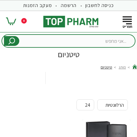
כניסה לחשבון
הרשמה
מעקב הזמנות
0
...אני
מחפש
טיטניום
מותג
טיטניום
hom