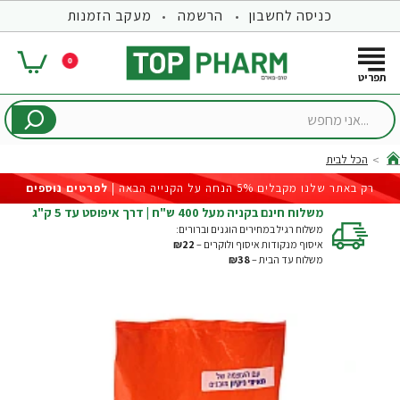
כניסה לחשבון
הרשמה
מעקב הזמנות
0
...אני
מחפש
הכל לבית
hom
רק באתר שלנו מקבלים 5% הנחה על הקנייה הבאה |
לפרטים נוספים
משלוח חינם בקניה מעל 400 ש"ח | דרך איפוסט עד 5 ק"ג
משלוח רגיל במחירים הוגנים וברורים:
איסוף מנקודות איסוף ולוקרים –
₪22
משלוח עד הבית –
₪38