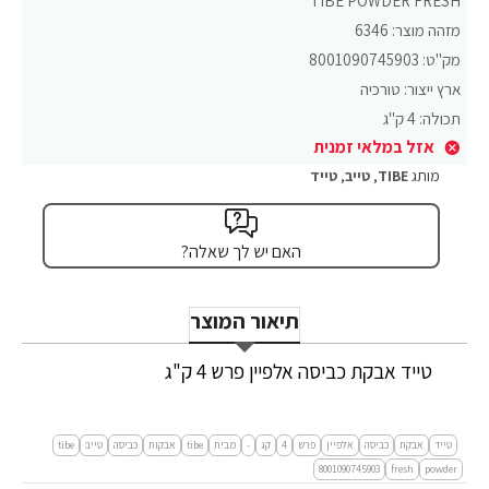
TIBE POWDER FRESH
מזהה מוצר:
6346
מק"ט:
8001090745903
ארץ ייצור:
טורכיה
תכולה:
4 ק"ג
אזל במלאי זמנית
מותג
TIBE
,
טייב
,
טייד
האם יש לך שאלה?
תיאור המוצר
טייד אבקת כביסה אלפיין פרש 4 ק"ג
טייד
אבקת
כביסה
אלפיין
פרש
4
קג
-
מבית
tibe
אבקות
כביסה
טייב
tibe
8001090745903
fresh
powder