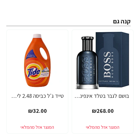
קנה גם
בושם לגבר בטלד אינפיניט של הוגו בוס INFINITE BOTTLED א.ד.פ 100 מ"ל - מבית Hugo Boss
טייד ג'ל כביסה 2.48 ליטר - מבית TIBE
₪32.00
₪268.00