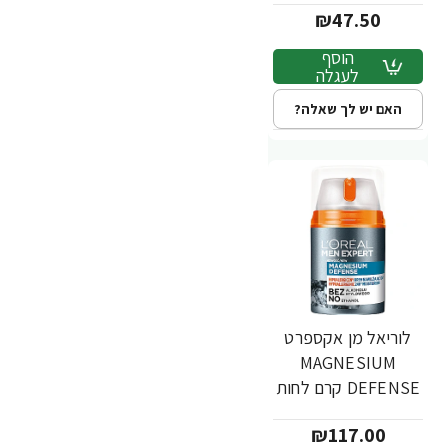
₪47.50
היפואלרגני 100 מ"ל -
מבית L'OREAL
הוסף
לעגלה
האם יש לך שאלה?
לוריאל מן אקספרט
MAGNESIUM
DEFENSE קרם לחות
היפואלרגני לפנים גבר
₪117.00
50 מ"ל - מבית