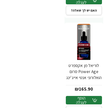
לעגלה
האם יש לך שאלה?
לוריאל מן אקספרט
Power Age סרום
הואלורוני אנטי אייג'ינג
נגד קמטים לגבר 30
₪165.90
מ"ל - מבית L'OREAL
הוסף
לעגלה