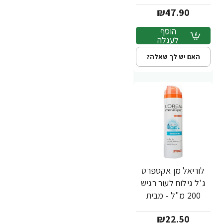
מבית L'OREAL
₪47.90
הוסף
לעגלה
האם יש לך שאלה?
לוריאל מן אקספרט
ג'ל גילוח לעור רגיש
200 מ"ל - מבית
L'OREAL
₪22.50