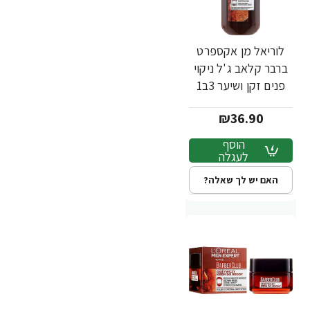
לוריאל מן אקספרט
ברבר קלאב ג'ל ניקוי
פנים זקן ושיער 3ב1
200 מ"ל - מבית
₪36.90
L'OREAL
הוסף
לעגלה
האם יש לך שאלה?