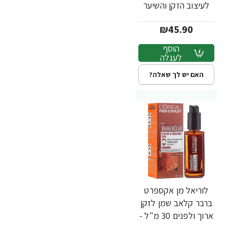
לעיצוב הזקן והשיער
75 מ"ל - מבית
₪45.90
L'OREAL
הוסף
לעגלה
האם יש לך שאלה?
לוריאל מן אקספרט
ברבר קלאב שמן לזקן
ארוך ולפנים 30 מ"ל -