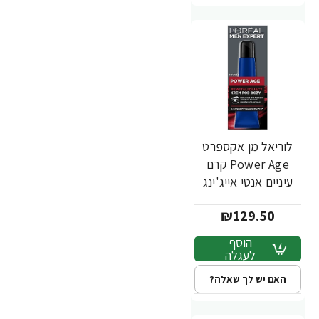
לוריאל מן אקספרט
Power Age קרם
עיניים אנטי אייג'ינג
נגד קמטים לגבר 15
₪129.50
מ"ל - מבית L'OREAL
הוסף
לעגלה
האם יש לך שאלה?