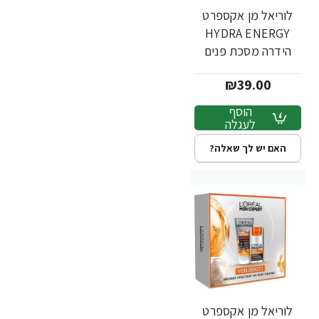
לוריאל מן אקספרט
HYDRA ENERGY
הידרה מסכת פנים
לגבר 30 גרם - מבית
₪39.00
L'OREAL
הוסף
לעגלה
האם יש לך שאלה?
לוריאל מן אקספרט