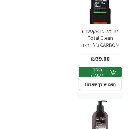
לוריאל מן אקספרט
Total Clean
CARBON ג'ל רחצה
פחם לגבר 300 מ"ל -
₪39.00
מבית L'OREAL
הוסף
לעגלה
האם יש לך שאלה?