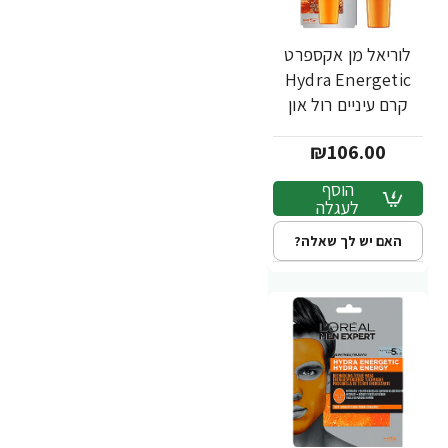
לוריאל מן אקספרט
Hydra Energetic
קרם עיניים רול און
לגבר 10 מ"ל - מבית
₪106.00
L'OREAL
הוסף
לעגלה
האם יש לך שאלה?