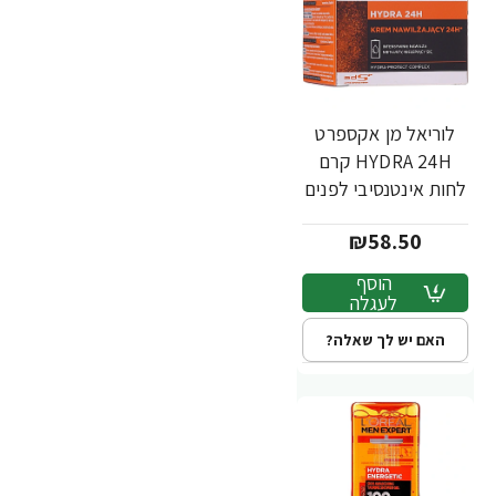
לוריאל מן אקספרט
HYDRA 24H קרם
לחות אינטנסיבי לפנים
לגבר 50 מ"ל - מבית
₪58.50
L'OREAL
הוסף
לעגלה
האם יש לך שאלה?