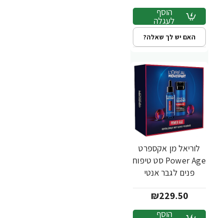
L'OREAL
הוסף
לעגלה
האם יש לך שאלה?
לוריאל מן אקספרט
Power Age סט טיפוח
פנים לגבר אנטי
אייג'ינג נגד קמטים -
₪229.50
מבית L'OREAL
הוסף