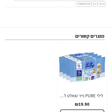
טואלט
lily
729000026249
מוצרים קשורים
לילי PURE נייר טואלט לח נשטף באסלה 40 דפים מארז רביעייה
₪19.90