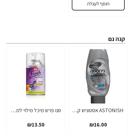
הוסף לעגלה
קנה גם
ASTONISH אסטוניש קרם לנירוסטה 550 גרם - מבית יעקבי
סנו פרש מיכל מילוי למכשיר בישום אוטומטי לבנדר מנדרין 250 מ"ל
₪13.50
₪16.00