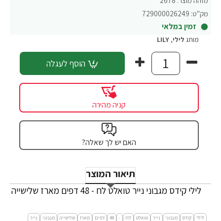
מזהה מוצר:
2678
מק"ט:
729000026249
זמין במלאי
מותג
לילי
,
LILY
הוסף לעגלה
קניה מהירה
האם יש לך שאלה?
תיאור המוצר
לילי קידס מגבוני נייר טואלט לח - 48 דפים מארז שלישייה
לילי
קידס
מגבוני
נייר
טואלט
לח
-
48
דפים
מארז
שלישייה
מגבוני
נייר