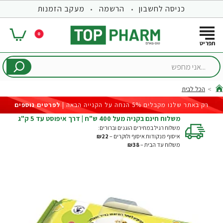
כניסה לחשבון
הרשמה
מעקב הזמנות
0
...אני
מחפש
הכל לבית
hom
רק באתר שלנו מקבלים 5% הנחה על הקנייה הבאה |
לפרטים נוספים
משלוח חינם בקניה מעל 400 ש"ח | דרך איפוסט עד 5 ק"ג
משלוח רגיל במחירים הוגנים וברורים:
איסוף מנקודות איסוף ולוקרים –
₪22
משלוח עד הבית –
₪38