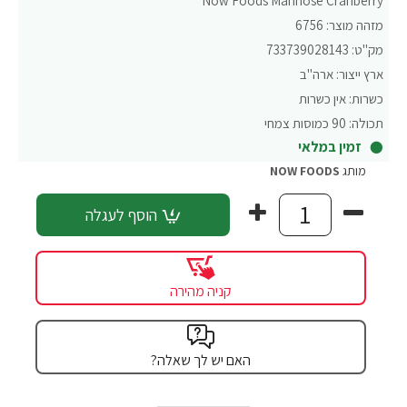
Now Foods Mannose Cranberry
מזהה מוצר:
6756
מק"ט:
733739028143
ארץ ייצור:
ארה"ב
כשרות:
אין כשרות
תכולה:
90 כמוסות צמחי
זמין במלאי
מותג
NOW FOODS
הוסף לעגלה
קניה מהירה
האם יש לך שאלה?