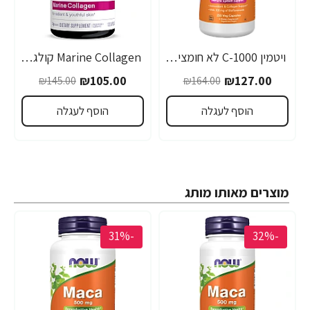
ויטמין C-1000 לא חומצי קומפלקס 250 כמוסות - מבית NOW FOODS
Marine Collagen קולגן דגים 120 כמוסות - מבית NEOCELL
₪105.00
₪127.00
₪145.00
₪164.00
הוסף לעגלה
הוסף לעגלה
מוצרים מאותו מותג
-31%
-32%