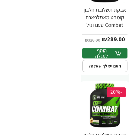
אבקת תשלובת חלבון
קומבט מאסלפארם
Combat טעם וניל
1.81 ק"ג - מבית
₪289.00
MusclePharm
₪320.00
הוסף
לעגלה
האם יש לך שאלה?
-20%
אבקת תשלובת חלבון