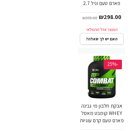
פארם טעם וניל 2.7
ק"ג - מבית
₪298.00
MusclePharm
₪395.00
האם יש לך שאלה?
-25%
אבקת חלבון מי גבינה
WHEY קומבט מאסל
פארם טעם קרם עוגיות
2.7 ק"ג - מבית