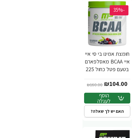
-35%
חומצת אמינו בי סי איי
איי BCAA מאסלפארם
בטעם פטל כחול 225
גרם - מבית
₪104.00
MusclePharm
₪160.00
הוסף
לעגלה
האם יש לך שאלה?