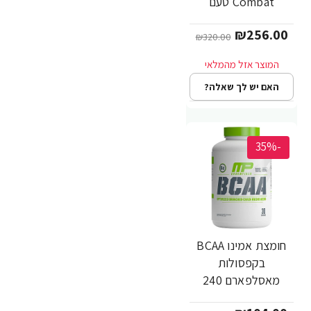
Combat טעם
שוקולד1.81 ק"ג -
₪256.00
מבית MusclePharm
₪320.00
האם יש לך שאלה?
-35%
חומצת אמינו BCAA
בקפסולות
מאסלפארם 240
כמוסות - מבית