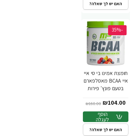
האם יש לך שאלה?
-35%
חומצת אמינו בי סי איי
איי BCAA מאסלפארם
בטעם פונץ' פירות
258 גרם - מבית
₪104.00
MusclePharm
₪160.00
הוסף
לעגלה
האם יש לך שאלה?