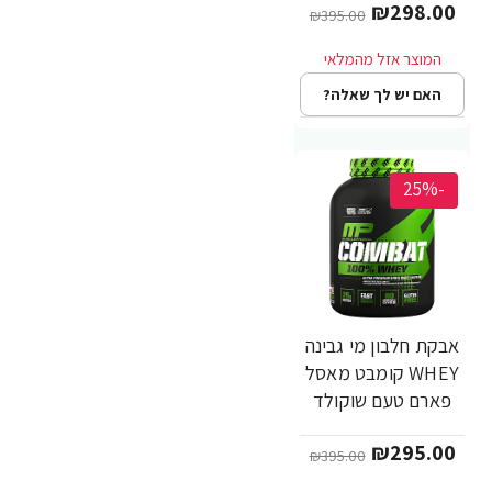
₪298.00
MusclePharm
₪395.00
האם יש לך שאלה?
-25%
אבקת חלבון מי גבינה
WHEY קומבט מאסל
פארם טעם שוקולד
2.7 ק"ג - מבית
₪295.00
MusclePharm
₪395.00