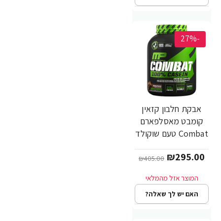
-27%
אבקת חלבון קזאין
קומבט מאסלפארם
Combat טעם שוקולד
1.81 ק"ג - מבית
₪295.00
MusclePharm
₪405.00
האם יש לך שאלה?