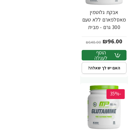
אבקת גלוטמין
מאסלפארם ללא טעם
300 גרם - מבית
MusclePharm
₪96.00
₪148.00
הוסף
לעגלה
האם יש לך שאלה?
-35%