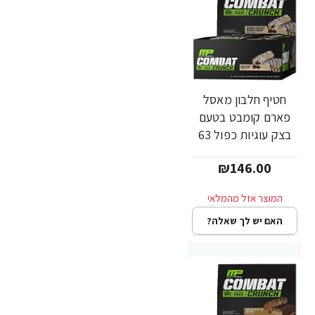
חטיף חלבון מאסל
פארם קומבט בטעם
בצק עוגיות כפול 63
גרם - 12 יחידות -
₪146.00
מבית MusclePharm
האם יש לך שאלה?