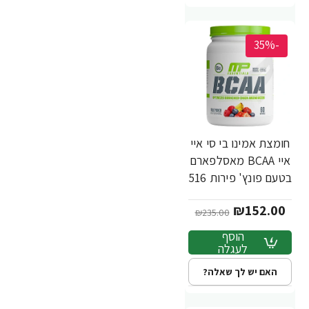
-35%
חומצת אמינו בי סי איי
איי BCAA מאסלפארם
בטעם פונץ' פירות 516
גרם - מבית
₪152.00
MusclePharm
₪235.00
הוסף
לעגלה
האם יש לך שאלה?