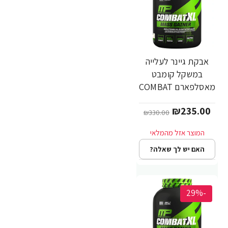
אבקת גיינר לעלייה
במשקל קומבט
מאסלפארם COMBAT
טעם וניל 2.72 ק"ג -
₪235.00
מבית MusclePharm
₪330.00
האם יש לך שאלה?
-29%