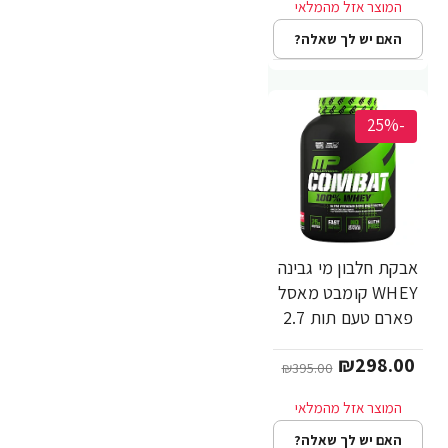
האם יש לך שאלה?
-25%
אבקת חלבון מי גבינה
WHEY קומבט מאסל
פארם טעם תות 2.7
ק"ג - מבית
₪298.00
MusclePharm
₪395.00
האם יש לך שאלה?