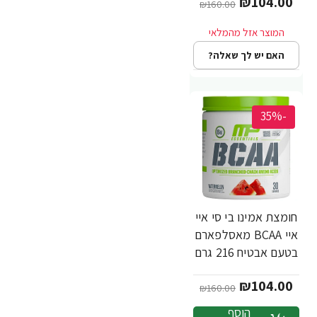
₪104.00
MusclePharm
₪160.00
האם יש לך שאלה?
-35%
חומצת אמינו בי סי איי
איי BCAA מאסלפארם
בטעם אבטיח 216 גרם
- מבית
₪104.00
MusclePharm
₪160.00
הוסף