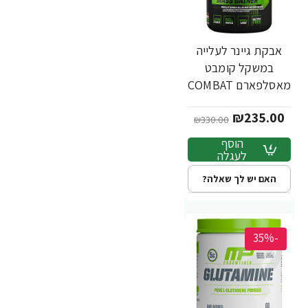
אבקת גיינר לעלייה
במשקל קומבט
מאסלפארם COMBAT
טעם שוקולד 2.72 ק"ג
₪235.00
- מבית
₪330.00
MusclePharm
הוסף
לעגלה
האם יש לך שאלה?
-35%