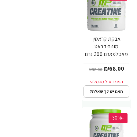
אבקת קראטין
מונוהידראט
מאסלפארם 300 גרם
- מבית
₪68.00
MusclePharm
₪98.00
האם יש לך שאלה?
-30%