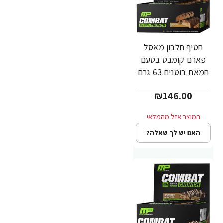
חטיף חלבון מאסל
פארם קומבט בטעם
חמאת בוטנים 63 גרם
- 12 יחידות - מבית
₪146.00
MusclePharm
האם יש לך שאלה?