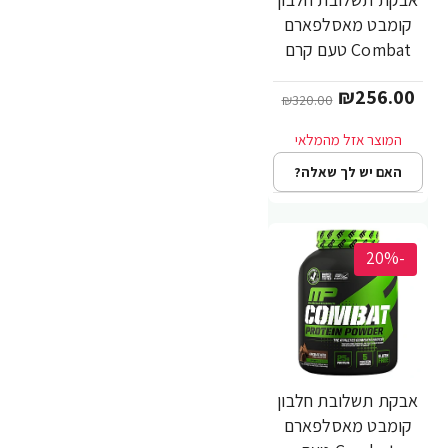
קומבט מאסלפארם
Combat טעם קרם
עוגיות 1.81 ק"ג -
₪256.00
מבית MusclePharm
₪320.00
האם יש לך שאלה?
-20%
אבקת תשלובת חלבון
קומבט מאסלפארם