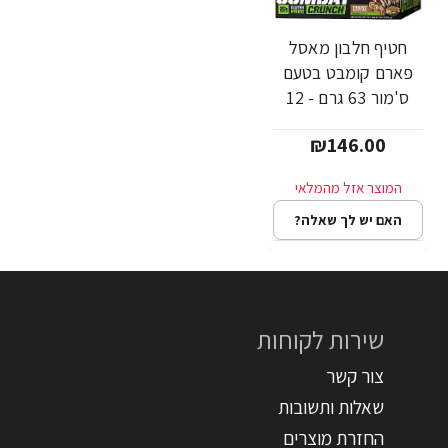
חטיף חלבון מאסל
פארם קומבט בטעם
ס'מור 63 גרם - 12
יחידות - מבית
₪146.00
MusclePharm
האם יש לך שאלה?
שירות לקוחות
צור קשר
שאלות ותשובות
החזרת מוצרים