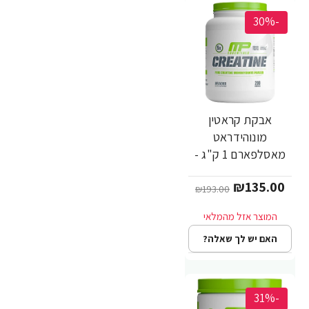
-30%
אבקת קראטין
מונוהידראט
מאסלפארם 1 ק"ג -
מבית MusclePharm
₪135.00
₪193.00
האם יש לך שאלה?
-31%