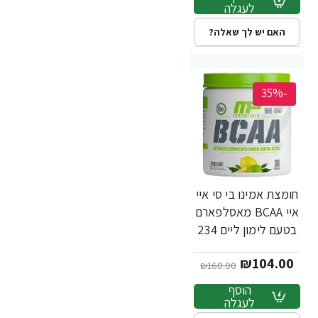
לעגלה
האם יש לך שאלה?
-35%
חומצת אמינו בי סי איי
איי BCAA מאסלפארם
בטעם לימון ליים 234
גרם - מבית
₪104.00
MusclePharm
₪160.00
הוסף
לעגלה