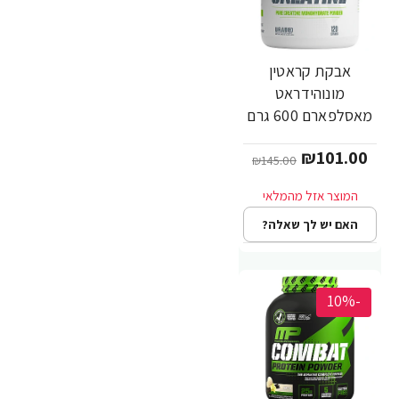
אבקת קראטין
מונוהידראט
מאסלפארם 600 גרם
- מבית
₪101.00
MusclePharm
₪145.00
האם יש לך שאלה?
-10%