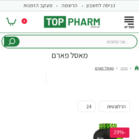
כניסה לחשבון
הרשמה
מעקב הזמנות
0
...אני
מחפש
מאסל פארם
מותג
מאסל פארם
hom
-29%